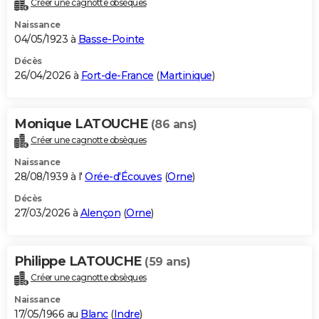
Créer une cagnotte obsèques
City break
Voyage de noces
Climat
Destinations
Voyage nature
Forum
+
PHOTO
Naissance
04/05/1923 à
Basse-Pointe
GUIDES D'ACHAT
Décès
26/04/2026 à
Fort-de-France
(
Martinique
)
BONS PLANS
CARTE DE VOEUX
Monique LATOUCHE
(86 ans)
Carte Bonne année
Carte Pâques
Carte de Noël
Carte Saint-Valentin
Carte d'anniversaire
DICTIONNAIRE
Créer une cagnotte obsèques
Biographies
Expressions
Dictionnaire
Citations
Proverbes
PROGRAMME TV
Naissance
28/08/1939 à l'
Orée-d'Écouves
(
Orne
)
COPAINS D'AVANT
Décès
27/03/2026 à
Alençon
(
Orne
)
Se connecter
Collèges
Universités
Service militaire
S'inscrire
Lycées
Primaires
Entreprises
Avis de recherche
AVIS DE DÉCÈS
FORUM
Philippe LATOUCHE
(59 ans)
Lifestyle
Sport
Television
Cinema
Bricolage
Culture
Auto
Voyage
Créer une cagnotte obsèques
Naissance
17/05/1966 au
Blanc
(
Indre
)