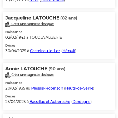
23/05/2025 à
Niort
(
Deux-Sèvres
)
Jacqueline LATOUCHE
(82 ans)
Créer une cagnotte obsèques
Naissance
02/02/1943 à TOUDJA ALGERIE
Décès
30/04/2025 à
Castelnau-le-Lez
(
Hérault
)
Annie LATOUCHE
(90 ans)
Créer une cagnotte obsèques
Naissance
20/02/1935 au
Plessis-Robinson
(
Hauts-de-Seine
)
Décès
25/04/2025 à
Bassillac et Auberoche
(
Dordogne
)