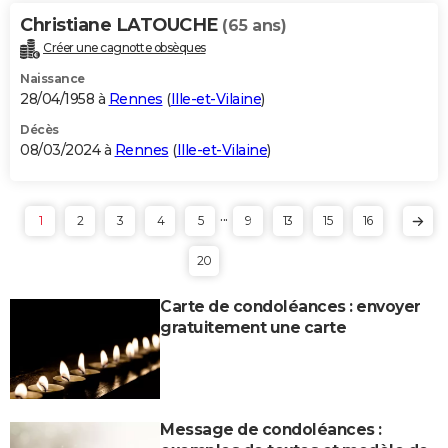
Christiane LATOUCHE
(65 ans)
Créer une cagnotte obsèques
Naissance
28/04/1958 à
Rennes
(
Ille-et-Vilaine
)
Décès
08/03/2024 à
Rennes
(
Ille-et-Vilaine
)
...
1
2
3
4
5
9
13
15
16
20
Carte de condoléances : envoyer
gratuitement une carte
Message de condoléances :