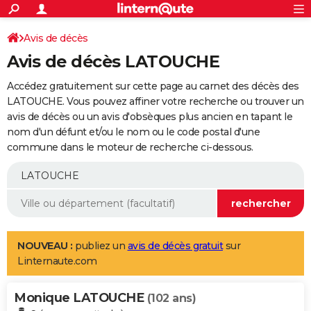
ACTUALITÉS
Connexion
S'inscrire
Avis de décès
Rechercher
Société
Education
Villes
Politique
Faits Divers
Monde
+
SPORT
Avis de décès LATOUCHE
Football
Cyclisme
Forum
Coupe du monde 2026
Tennis
Rugby
CULTURE
Accédez gratuitement sur cette page au carnet des décès des
TNT
Cinéma
Musique
Programme TV
Streaming
Sorties cinéma
+
LATOUCHE. Vous pouvez affiner votre recherche ou trouver un
FINANCE
avis de décès ou un avis d'obsèques plus ancien en tapant le
Impôts
Immobilier
Banque
Crédit
Retraite
Epargne
Risques naturels par ville
Assurance
AUTO
nom d'un défunt et/ou le nom ou le code postal d'une
commune dans le moteur de recherche ci-dessous.
Réserver un essai
Berlines
Forum auto
Essais
Citadines
SUV
+
HIGH-TECH
Meilleur smartphone
Ordinateurs
Guide high-tech
Mobiles
Internet
Jeux vidéo
+
BRICOLAGE
Aménagement intérieur
Cuisine
Jardinage
+
Forum
Extérieur
Salle de bains
Rangement
WEEK-END
Escapades
Expositions
Week-end nature
Guides de France
Patrimoine
Musées
+
LIFESTYLE
NOUVEAU :
publiez un
avis de décès gratuit
sur
Linternaute.com
Bien-être
Mode
+
Art de vivre
Loisirs
Modes de vie
SANTE
Monique LATOUCHE
Guide de la santé
Médicaments
+
Alimentation
Maladies
Sommeil
(102 ans)
VOYAGE