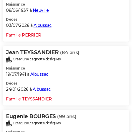
Naissance
City break
Voyage de noces
Climat
Destinations
Voyage nature
Forum
+
PHOTO
08/06/1937 à
Neuville
GUIDES D'ACHAT
Décès
03/07/2026 à
Albussac
BONS PLANS
Famille PERRIER
CARTE DE VOEUX
Jean TEYSSANDIER
(84 ans)
Carte Bonne année
Carte Pâques
Carte de Noël
Carte Saint-Valentin
Carte d'anniversaire
DICTIONNAIRE
Créer une cagnotte obsèques
Biographies
Expressions
Dictionnaire
Citations
Proverbes
PROGRAMME TV
Naissance
19/07/1941 à
Albussac
COPAINS D'AVANT
Décès
24/01/2026 à
Albussac
Se connecter
Collèges
Universités
Service militaire
S'inscrire
Lycées
Primaires
Entreprises
Avis de recherche
AVIS DE DÉCÈS
Famille TEYSSANDIER
FORUM
Lifestyle
Sport
Television
Cinema
Bricolage
Culture
Auto
Voyage
Eugenie BOURGES
(99 ans)
Créer une cagnotte obsèques