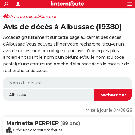
ACTUALITÉS
Connexion
S'inscrire
Avis de décès
Corrèze
Rechercher
Société
Education
Villes
Politique
Faits Divers
Monde
+
SPORT
Avis de décès à Albussac (19380)
Football
Cyclisme
Forum
Coupe du monde 2026
Tennis
Rugby
CULTURE
Accédez gratuitement sur cette page au carnet des décès
TNT
Cinéma
Musique
Programme TV
Streaming
Sorties cinéma
+
d'Albussac. Vous pouvez affiner votre recherche, trouver un
FINANCE
avis de décès, une nécrologie ou un avis d'obsèques plus
Impôts
Immobilier
Banque
Crédit
Retraite
Epargne
Risques naturels par ville
Assurance
AUTO
ancien en tapant le nom d'un défunt et/ou le nom (ou code
postal) d'une commune proche d'Albussac dans le moteur de
Réserver un essai
Berlines
Forum auto
Essais
Citadines
SUV
+
HIGH-TECH
recherche ci-dessous.
Meilleur smartphone
Ordinateurs
Guide high-tech
Mobiles
Internet
Jeux vidéo
+
BRICOLAGE
Aménagement intérieur
Cuisine
Jardinage
+
Forum
Extérieur
Salle de bains
Rangement
WEEK-END
Escapades
Expositions
Week-end nature
Guides de France
Patrimoine
Musées
+
LIFESTYLE
Mise à jour le 04/08/26
Bien-être
Mode
+
Art de vivre
Loisirs
Modes de vie
SANTE
Marinette PERRIER
(89 ans)
Guide de la santé
Médicaments
+
Alimentation
Maladies
Sommeil
VOYAGE
Créer une cagnotte obsèques