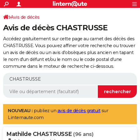
ACTUALITÉS
Connexion
S'inscrire
Avis de décès
Rechercher
Société
Education
Villes
Politique
Faits Divers
Monde
+
SPORT
Avis de décès CHASTRUSSE
Football
Cyclisme
Forum
Coupe du monde 2026
Tennis
Rugby
CULTURE
Accédez gratuitement sur cette page au carnet des décès des
TNT
Cinéma
Musique
Programme TV
Streaming
Sorties cinéma
+
CHASTRUSSE. Vous pouvez affiner votre recherche ou trouver
FINANCE
un avis de décès ou un avis d'obsèques plus ancien en tapant
Impôts
Immobilier
Banque
Crédit
Retraite
Epargne
Risques naturels par ville
Assurance
AUTO
le nom d'un défunt et/ou le nom ou le code postal d'une
commune dans le moteur de recherche ci-dessous.
Réserver un essai
Berlines
Forum auto
Essais
Citadines
SUV
+
HIGH-TECH
Meilleur smartphone
Ordinateurs
Guide high-tech
Mobiles
Internet
Jeux vidéo
+
BRICOLAGE
Aménagement intérieur
Cuisine
Jardinage
+
Forum
Extérieur
Salle de bains
Rangement
WEEK-END
Escapades
Expositions
Week-end nature
Guides de France
Patrimoine
Musées
+
LIFESTYLE
NOUVEAU :
publiez un
avis de décès gratuit
sur
Linternaute.com
Bien-être
Mode
+
Art de vivre
Loisirs
Modes de vie
SANTE
Mathilde CHASTRUSSE
Guide de la santé
Médicaments
+
Alimentation
Maladies
Sommeil
(96 ans)
VOYAGE