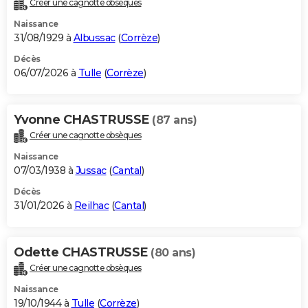
Créer une cagnotte obsèques
City break
Voyage de noces
Climat
Destinations
Voyage nature
Forum
+
PHOTO
Naissance
31/08/1929 à
Albussac
(
Corrèze
)
GUIDES D'ACHAT
Décès
06/07/2026 à
Tulle
(
Corrèze
)
BONS PLANS
CARTE DE VOEUX
Yvonne CHASTRUSSE
(87 ans)
Carte Bonne année
Carte Pâques
Carte de Noël
Carte Saint-Valentin
Carte d'anniversaire
DICTIONNAIRE
Créer une cagnotte obsèques
Biographies
Expressions
Dictionnaire
Citations
Proverbes
PROGRAMME TV
Naissance
07/03/1938 à
Jussac
(
Cantal
)
COPAINS D'AVANT
Décès
31/01/2026 à
Reilhac
(
Cantal
)
Se connecter
Collèges
Universités
Service militaire
S'inscrire
Lycées
Primaires
Entreprises
Avis de recherche
AVIS DE DÉCÈS
FORUM
Odette CHASTRUSSE
(80 ans)
Lifestyle
Sport
Television
Cinema
Bricolage
Culture
Auto
Voyage
Créer une cagnotte obsèques
Naissance
19/10/1944 à
Tulle
(
Corrèze
)