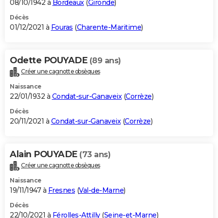
08/10/1942 à
Bordeaux
(
Gironde
)
Décès
01/12/2021 à
Fouras
(
Charente-Maritime
)
Odette POUYADE
(89 ans)
Créer une cagnotte obsèques
Naissance
22/01/1932 à
Condat-sur-Ganaveix
(
Corrèze
)
Décès
20/11/2021 à
Condat-sur-Ganaveix
(
Corrèze
)
Alain POUYADE
(73 ans)
Créer une cagnotte obsèques
Naissance
19/11/1947 à
Fresnes
(
Val-de-Marne
)
Décès
22/10/2021 à
Férolles-Attilly
(
Seine-et-Marne
)