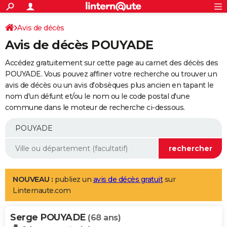
ACTUALITÉS
Connexion
S'inscrire
Avis de décès
Rechercher
Société
Education
Villes
Politique
Faits Divers
Monde
+
SPORT
Avis de décès POUYADE
Football
Cyclisme
Forum
Coupe du monde 2026
Tennis
Rugby
CULTURE
Accédez gratuitement sur cette page au carnet des décès des
TNT
Cinéma
Musique
Programme TV
Streaming
Sorties cinéma
+
POUYADE. Vous pouvez affiner votre recherche ou trouver un
FINANCE
avis de décès ou un avis d'obsèques plus ancien en tapant le
Impôts
Immobilier
Banque
Crédit
Retraite
Epargne
Risques naturels par ville
Assurance
AUTO
nom d'un défunt et/ou le nom ou le code postal d'une
commune dans le moteur de recherche ci-dessous.
Réserver un essai
Berlines
Forum auto
Essais
Citadines
SUV
+
HIGH-TECH
Meilleur smartphone
Ordinateurs
Guide high-tech
Mobiles
Internet
Jeux vidéo
+
BRICOLAGE
Aménagement intérieur
Cuisine
Jardinage
+
Forum
Extérieur
Salle de bains
Rangement
WEEK-END
Escapades
Expositions
Week-end nature
Guides de France
Patrimoine
Musées
+
LIFESTYLE
NOUVEAU :
publiez un
avis de décès gratuit
sur
Linternaute.com
Bien-être
Mode
+
Art de vivre
Loisirs
Modes de vie
SANTE
Serge POUYADE
Guide de la santé
Médicaments
+
Alimentation
Maladies
Sommeil
(68 ans)
VOYAGE