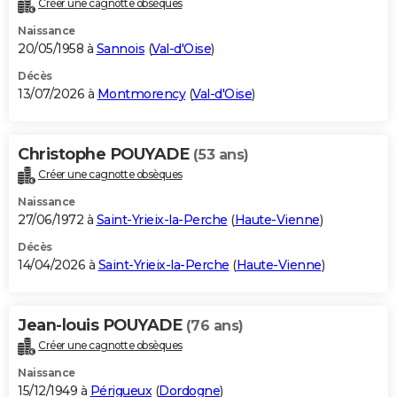
Créer une cagnotte obsèques
City break
Voyage de noces
Climat
Destinations
Voyage nature
Forum
+
PHOTO
Naissance
20/05/1958 à
Sannois
(
Val-d'Oise
)
GUIDES D'ACHAT
Décès
13/07/2026 à
Montmorency
(
Val-d'Oise
)
BONS PLANS
CARTE DE VOEUX
Christophe POUYADE
(53 ans)
Carte Bonne année
Carte Pâques
Carte de Noël
Carte Saint-Valentin
Carte d'anniversaire
DICTIONNAIRE
Créer une cagnotte obsèques
Biographies
Expressions
Dictionnaire
Citations
Proverbes
PROGRAMME TV
Naissance
27/06/1972 à
Saint-Yrieix-la-Perche
(
Haute-Vienne
)
COPAINS D'AVANT
Décès
14/04/2026 à
Saint-Yrieix-la-Perche
(
Haute-Vienne
)
Se connecter
Collèges
Universités
Service militaire
S'inscrire
Lycées
Primaires
Entreprises
Avis de recherche
AVIS DE DÉCÈS
FORUM
Jean-louis POUYADE
(76 ans)
Lifestyle
Sport
Television
Cinema
Bricolage
Culture
Auto
Voyage
Créer une cagnotte obsèques
Naissance
15/12/1949 à
Périgueux
(
Dordogne
)