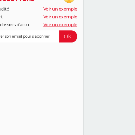
alité
Voir un exemple
rt
Voir un exemple
dossiers d'actu
Voir un exemple