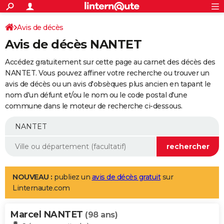
ACTUALITÉS
Connexion
S'inscrire
Avis de décès
Rechercher
Société
Education
Villes
Politique
Faits Divers
Monde
+
SPORT
Avis de décès NANTET
Football
Cyclisme
Forum
Coupe du monde 2026
Tennis
Rugby
CULTURE
Accédez gratuitement sur cette page au carnet des décès des
TNT
Cinéma
Musique
Programme TV
Streaming
Sorties cinéma
+
NANTET. Vous pouvez affiner votre recherche ou trouver un
FINANCE
avis de décès ou un avis d'obsèques plus ancien en tapant le
Impôts
Immobilier
Banque
Crédit
Retraite
Epargne
Risques naturels par ville
Assurance
AUTO
nom d'un défunt et/ou le nom ou le code postal d'une
commune dans le moteur de recherche ci-dessous.
Réserver un essai
Berlines
Forum auto
Essais
Citadines
SUV
+
HIGH-TECH
Meilleur smartphone
Ordinateurs
Guide high-tech
Mobiles
Internet
Jeux vidéo
+
BRICOLAGE
Aménagement intérieur
Cuisine
Jardinage
+
Forum
Extérieur
Salle de bains
Rangement
WEEK-END
Escapades
Expositions
Week-end nature
Guides de France
Patrimoine
Musées
+
LIFESTYLE
NOUVEAU :
publiez un
avis de décès gratuit
sur
Linternaute.com
Bien-être
Mode
+
Art de vivre
Loisirs
Modes de vie
SANTE
Marcel NANTET
Guide de la santé
Médicaments
+
Alimentation
Maladies
Sommeil
(98 ans)
VOYAGE