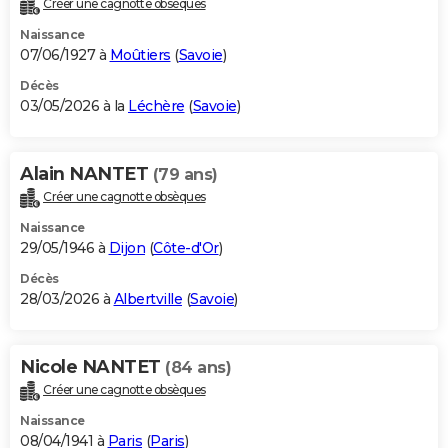
Créer une cagnotte obsèques
City break
Voyage de noces
Climat
Destinations
Voyage nature
Forum
+
PHOTO
Naissance
07/06/1927 à
Moûtiers
(
Savoie
)
GUIDES D'ACHAT
Décès
03/05/2026 à la
Léchère
(
Savoie
)
BONS PLANS
CARTE DE VOEUX
Alain NANTET
(79 ans)
Carte Bonne année
Carte Pâques
Carte de Noël
Carte Saint-Valentin
Carte d'anniversaire
DICTIONNAIRE
Créer une cagnotte obsèques
Biographies
Expressions
Dictionnaire
Citations
Proverbes
PROGRAMME TV
Naissance
29/05/1946 à
Dijon
(
Côte-d'Or
)
COPAINS D'AVANT
Décès
28/03/2026 à
Albertville
(
Savoie
)
Se connecter
Collèges
Universités
Service militaire
S'inscrire
Lycées
Primaires
Entreprises
Avis de recherche
AVIS DE DÉCÈS
FORUM
Nicole NANTET
(84 ans)
Lifestyle
Sport
Television
Cinema
Bricolage
Culture
Auto
Voyage
Créer une cagnotte obsèques
Naissance
08/04/1941 à
Paris
(
Paris
)