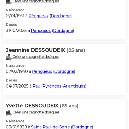
Créer une cagnotte obsèques
City break
Voyage de noces
Climat
Destinations
Voyage nature
Forum
+
PHOTO
Naissance
15/01/1951 à
Périgueux
(
Dordogne
)
GUIDES D'ACHAT
Décès
31/10/2025 à
Périgueux
(
Dordogne
)
BONS PLANS
CARTE DE VOEUX
Jeannine DESSOUDEIX
(85 ans)
Carte Bonne année
Carte Pâques
Carte de Noël
Carte Saint-Valentin
Carte d'anniversaire
DICTIONNAIRE
Créer une cagnotte obsèques
Biographies
Expressions
Dictionnaire
Citations
Proverbes
PROGRAMME TV
Naissance
07/02/1940 à
Périgueux
(
Dordogne
)
COPAINS D'AVANT
Décès
04/07/2025 à
Pau
(
Pyrénées-Atlantiques
)
Se connecter
Collèges
Universités
Service militaire
S'inscrire
Lycées
Primaires
Entreprises
Avis de recherche
AVIS DE DÉCÈS
FORUM
Yvette DESSOUDEIX
(85 ans)
Lifestyle
Sport
Television
Cinema
Bricolage
Culture
Auto
Voyage
Créer une cagnotte obsèques
Naissance
03/01/1938 à
Saint-Paul-de-Serre
(
Dordogne
)