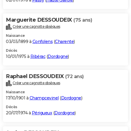
02/07/1978 à
Passy
(
Haute-Savoie
)
Marguerite DESSOUDEIX
(75 ans)
Créer une cagnotte obsèques
Naissance
03/03/1899 à
Confolens
(
Charente
)
Décès
10/01/1975 à
Ribérac
(
Dordogne
)
Raphael DESSOUDEIX
(72 ans)
Créer une cagnotte obsèques
Naissance
17/10/1901 à
Champcevinel
(
Dordogne
)
Décès
20/07/1974 à
Périgueux
(
Dordogne
)