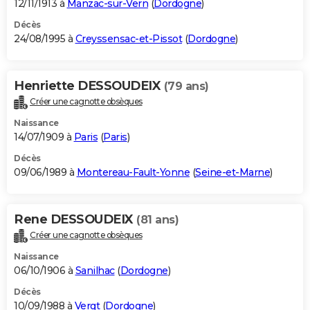
12/11/1913 à
Manzac-sur-Vern
(
Dordogne
)
Décès
24/08/1995 à
Creyssensac-et-Pissot
(
Dordogne
)
Henriette DESSOUDEIX
(79 ans)
Créer une cagnotte obsèques
Naissance
14/07/1909 à
Paris
(
Paris
)
Décès
09/06/1989 à
Montereau-Fault-Yonne
(
Seine-et-Marne
)
Rene DESSOUDEIX
(81 ans)
Créer une cagnotte obsèques
Naissance
06/10/1906 à
Sanilhac
(
Dordogne
)
Décès
10/09/1988 à
Vergt
(
Dordogne
)