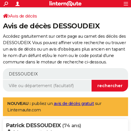
ACTUALITÉS
Connexion
S'inscrire
Avis de décès
Rechercher
Société
Education
Villes
Politique
Faits Divers
Monde
+
SPORT
Avis de décès DESSOUDEIX
Football
Cyclisme
Forum
Coupe du monde 2026
Tennis
Rugby
CULTURE
Accédez gratuitement sur cette page au carnet des décès des
TNT
Cinéma
Musique
Programme TV
Streaming
Sorties cinéma
+
DESSOUDEIX. Vous pouvez affiner votre recherche ou trouver
FINANCE
un avis de décès ou un avis d'obsèques plus ancien en tapant
Impôts
Immobilier
Banque
Crédit
Retraite
Epargne
Risques naturels par ville
Assurance
AUTO
le nom d'un défunt et/ou le nom ou le code postal d'une
commune dans le moteur de recherche ci-dessous.
Réserver un essai
Berlines
Forum auto
Essais
Citadines
SUV
+
HIGH-TECH
Meilleur smartphone
Ordinateurs
Guide high-tech
Mobiles
Internet
Jeux vidéo
+
BRICOLAGE
Aménagement intérieur
Cuisine
Jardinage
+
Forum
Extérieur
Salle de bains
Rangement
WEEK-END
Escapades
Expositions
Week-end nature
Guides de France
Patrimoine
Musées
+
LIFESTYLE
NOUVEAU :
publiez un
avis de décès gratuit
sur
Linternaute.com
Bien-être
Mode
+
Art de vivre
Loisirs
Modes de vie
SANTE
Patrick DESSOUDEIX
Guide de la santé
Médicaments
+
Alimentation
Maladies
Sommeil
(74 ans)
VOYAGE