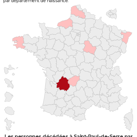
par département de naissance.
Les personnes décédées à Saint-Paul-de-Serre par l