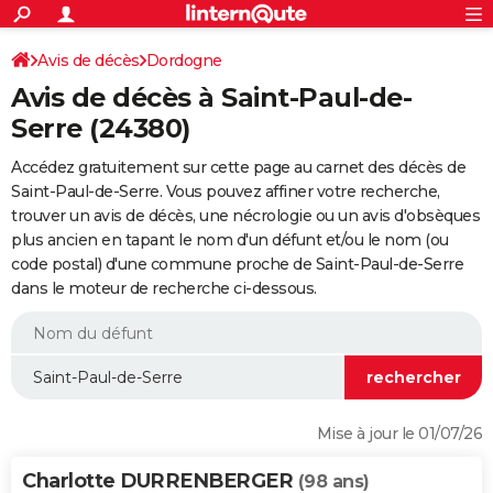
ACTUALITÉS
Connexion
S'inscrire
Avis de décès
Dordogne
Rechercher
Société
Education
Villes
Politique
Faits Divers
Monde
+
SPORT
Avis de décès à Saint-Paul-de-
Football
Cyclisme
Forum
Coupe du monde 2026
Tennis
Rugby
CULTURE
Serre (24380)
TNT
Cinéma
Musique
Programme TV
Streaming
Sorties cinéma
+
FINANCE
Accédez gratuitement sur cette page au carnet des décès de
Saint-Paul-de-Serre. Vous pouvez affiner votre recherche,
Impôts
Immobilier
Banque
Crédit
Retraite
Epargne
Risques naturels par ville
Assurance
AUTO
trouver un avis de décès, une nécrologie ou un avis d'obsèques
plus ancien en tapant le nom d'un défunt et/ou le nom (ou
Réserver un essai
Berlines
Forum auto
Essais
Citadines
SUV
+
HIGH-TECH
code postal) d'une commune proche de Saint-Paul-de-Serre
dans le moteur de recherche ci-dessous.
Meilleur smartphone
Ordinateurs
Guide high-tech
Mobiles
Internet
Jeux vidéo
+
BRICOLAGE
Aménagement intérieur
Cuisine
Jardinage
+
Forum
Extérieur
Salle de bains
Rangement
WEEK-END
Escapades
Expositions
Week-end nature
Guides de France
Patrimoine
Musées
+
LIFESTYLE
Bien-être
Mode
+
Art de vivre
Loisirs
Modes de vie
SANTE
Mise à jour le 01/07/26
Guide de la santé
Médicaments
+
Alimentation
Maladies
Sommeil
VOYAGE
Charlotte DURRENBERGER
(98 ans)