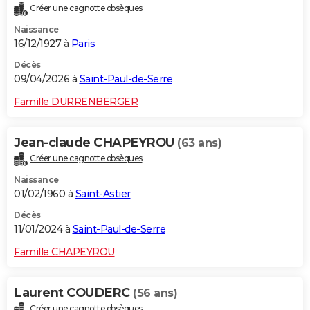
Créer une cagnotte obsèques
City break
Voyage de noces
Climat
Destinations
Voyage nature
Forum
+
PHOTO
Naissance
16/12/1927 à
Paris
GUIDES D'ACHAT
Décès
BONS PLANS
09/04/2026 à
Saint-Paul-de-Serre
CARTE DE VOEUX
Famille DURRENBERGER
Carte Bonne année
Carte Pâques
Carte de Noël
Carte Saint-Valentin
Carte d'anniversaire
DICTIONNAIRE
Jean-claude CHAPEYROU
(63 ans)
Biographies
Expressions
Dictionnaire
Citations
Proverbes
PROGRAMME TV
Créer une cagnotte obsèques
Naissance
COPAINS D'AVANT
01/02/1960 à
Saint-Astier
Se connecter
Collèges
Universités
Service militaire
S'inscrire
Lycées
Primaires
Entreprises
Avis de recherche
AVIS DE DÉCÈS
Décès
11/01/2024 à
Saint-Paul-de-Serre
FORUM
Famille CHAPEYROU
Lifestyle
Sport
Television
Cinema
Bricolage
Culture
Auto
Voyage
Laurent COUDERC
(56 ans)
Créer une cagnotte obsèques