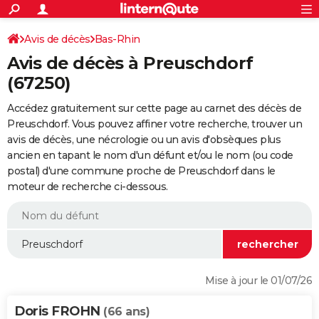
ACTUALITÉS
Connexion
S'inscrire
Avis de décès
Bas-Rhin
Rechercher
Société
Education
Villes
Politique
Faits Divers
Monde
+
SPORT
Avis de décès à Preuschdorf
Football
Cyclisme
Forum
Coupe du monde 2026
Tennis
Rugby
CULTURE
(67250)
TNT
Cinéma
Musique
Programme TV
Streaming
Sorties cinéma
+
FINANCE
Accédez gratuitement sur cette page au carnet des décès de
Preuschdorf. Vous pouvez affiner votre recherche, trouver un
Impôts
Immobilier
Banque
Crédit
Retraite
Epargne
Risques naturels par ville
Assurance
AUTO
avis de décès, une nécrologie ou un avis d'obsèques plus
ancien en tapant le nom d'un défunt et/ou le nom (ou code
Réserver un essai
Berlines
Forum auto
Essais
Citadines
SUV
+
HIGH-TECH
postal) d'une commune proche de Preuschdorf dans le
moteur de recherche ci-dessous.
Meilleur smartphone
Ordinateurs
Guide high-tech
Mobiles
Internet
Jeux vidéo
+
BRICOLAGE
Aménagement intérieur
Cuisine
Jardinage
+
Forum
Extérieur
Salle de bains
Rangement
WEEK-END
Escapades
Expositions
Week-end nature
Guides de France
Patrimoine
Musées
+
LIFESTYLE
Bien-être
Mode
+
Art de vivre
Loisirs
Modes de vie
SANTE
Mise à jour le 01/07/26
Guide de la santé
Médicaments
+
Alimentation
Maladies
Sommeil
VOYAGE
Doris FROHN
(66 ans)