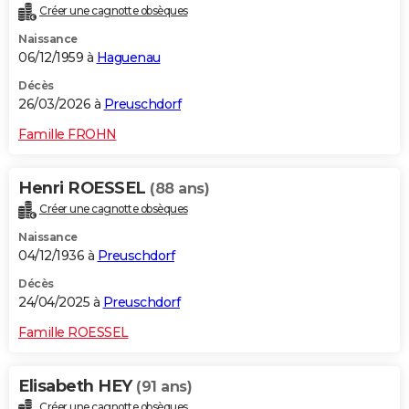
Créer une cagnotte obsèques
City break
Voyage de noces
Climat
Destinations
Voyage nature
Forum
+
PHOTO
Naissance
06/12/1959 à
Haguenau
GUIDES D'ACHAT
Décès
BONS PLANS
26/03/2026 à
Preuschdorf
CARTE DE VOEUX
Famille FROHN
Carte Bonne année
Carte Pâques
Carte de Noël
Carte Saint-Valentin
Carte d'anniversaire
DICTIONNAIRE
Henri ROESSEL
(88 ans)
Biographies
Expressions
Dictionnaire
Citations
Proverbes
PROGRAMME TV
Créer une cagnotte obsèques
Naissance
COPAINS D'AVANT
04/12/1936 à
Preuschdorf
Se connecter
Collèges
Universités
Service militaire
S'inscrire
Lycées
Primaires
Entreprises
Avis de recherche
AVIS DE DÉCÈS
Décès
24/04/2025 à
Preuschdorf
FORUM
Famille ROESSEL
Lifestyle
Sport
Television
Cinema
Bricolage
Culture
Auto
Voyage
Elisabeth HEY
(91 ans)
Créer une cagnotte obsèques