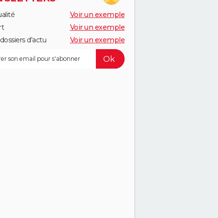
alité
Voir un exemple
rt
Voir un exemple
dossiers d'actu
Voir un exemple