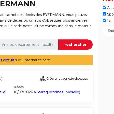
EYERMANN
Actu
Spo
e au carnet des décès des EYERMANN. Vous pouvez
 avis de décès ou un avis d'obsèques plus ancien en
Les 
nom ou le code postal d'une commune dans le moteur
s gratuit
sur Linternaute.com
s)
Créer une cagnotte obsèques
Décès
lle
)
18/07/2026 à
Sarreguemines
(
Moselle
)