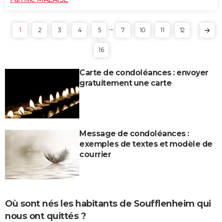
...
1
2
3
4
5
7
10
11
12
16
Carte de condoléances : envoyer
gratuitement une carte
Message de condoléances :
exemples de textes et modèle de
courrier
Où sont nés les habitants de Soufflenheim qui
nous ont quittés ?