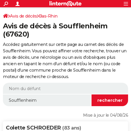
ACTUALITÉS
Connexion
S'inscrire
Avis de décès
Bas-Rhin
Rechercher
Société
Education
Villes
Politique
Faits Divers
Monde
+
SPORT
Avis de décès à Soufflenheim
Football
Cyclisme
Forum
Coupe du monde 2026
Tennis
Rugby
CULTURE
(67620)
TNT
Cinéma
Musique
Programme TV
Streaming
Sorties cinéma
+
FINANCE
Accédez gratuitement sur cette page au carnet des décès de
Soufflenheim. Vous pouvez affiner votre recherche, trouver un
Impôts
Immobilier
Banque
Crédit
Retraite
Epargne
Risques naturels par ville
Assurance
AUTO
avis de décès, une nécrologie ou un avis d'obsèques plus
ancien en tapant le nom d'un défunt et/ou le nom (ou code
Réserver un essai
Berlines
Forum auto
Essais
Citadines
SUV
+
HIGH-TECH
postal) d'une commune proche de Soufflenheim dans le
moteur de recherche ci-dessous.
Meilleur smartphone
Ordinateurs
Guide high-tech
Mobiles
Internet
Jeux vidéo
+
BRICOLAGE
Aménagement intérieur
Cuisine
Jardinage
+
Forum
Extérieur
Salle de bains
Rangement
WEEK-END
Escapades
Expositions
Week-end nature
Guides de France
Patrimoine
Musées
+
LIFESTYLE
Bien-être
Mode
+
Art de vivre
Loisirs
Modes de vie
SANTE
Mise à jour le 04/08/26
Guide de la santé
Médicaments
+
Alimentation
Maladies
Sommeil
VOYAGE
Colette SCHROEDER
(83 ans)