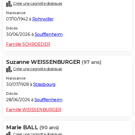
Créer une cagnotte obsèques
City break
Voyage de noces
Climat
Destinations
Voyage nature
Forum
+
PHOTO
Naissance
07/10/1942 à
Rohrwiller
GUIDES D'ACHAT
Décès
BONS PLANS
30/06/2026 à
Soufflenheim
CARTE DE VOEUX
Famille SCHROEDER
Carte Bonne année
Carte Pâques
Carte de Noël
Carte Saint-Valentin
Carte d'anniversaire
DICTIONNAIRE
Suzanne WEISSENBURGER
(97 ans)
Biographies
Expressions
Dictionnaire
Citations
Proverbes
PROGRAMME TV
Créer une cagnotte obsèques
Naissance
COPAINS D'AVANT
30/07/1928 à
Strasbourg
Se connecter
Collèges
Universités
Service militaire
S'inscrire
Lycées
Primaires
Entreprises
Avis de recherche
AVIS DE DÉCÈS
Décès
28/06/2026 à
Soufflenheim
FORUM
Famille WEISSENBURGER
Lifestyle
Sport
Television
Cinema
Bricolage
Culture
Auto
Voyage
Marie BALL
(90 ans)
Créer une cagnotte obsèques