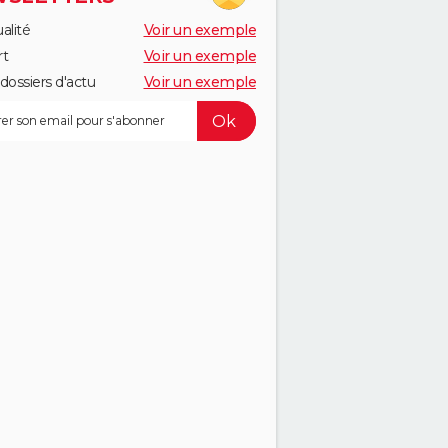
alité
Voir un exemple
rt
Voir un exemple
dossiers d'actu
Voir un exemple