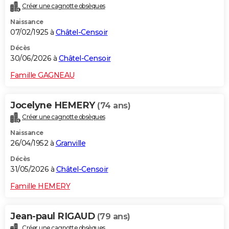
Créer une cagnotte obsèques
City break
Voyage de noces
Climat
Destinations
Voyage nature
Forum
+
PHOTO
Naissance
07/02/1925 à
Châtel-Censoir
GUIDES D'ACHAT
Décès
BONS PLANS
30/06/2026 à
Châtel-Censoir
CARTE DE VOEUX
Famille GAGNEAU
Carte Bonne année
Carte Pâques
Carte de Noël
Carte Saint-Valentin
Carte d'anniversaire
DICTIONNAIRE
Jocelyne HEMERY
(74 ans)
Biographies
Expressions
Dictionnaire
Citations
Proverbes
PROGRAMME TV
Créer une cagnotte obsèques
Naissance
COPAINS D'AVANT
26/04/1952 à
Granville
Se connecter
Collèges
Universités
Service militaire
S'inscrire
Lycées
Primaires
Entreprises
Avis de recherche
AVIS DE DÉCÈS
Décès
31/05/2026 à
Châtel-Censoir
FORUM
Famille HEMERY
Lifestyle
Sport
Television
Cinema
Bricolage
Culture
Auto
Voyage
Jean-paul RIGAUD
(79 ans)
Créer une cagnotte obsèques