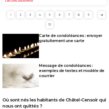
1
2
3
4
5
6
7
8
9
10
Carte de condoléances : envoyer
gratuitement une carte
Message de condoléances :
exemples de textes et modèle de
courrier
Où sont nés les habitants de Châtel-Censoir qui
nous ont quittés ?