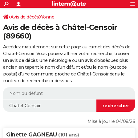
ACTUALITÉS
Connexion
S'inscrire
Avis de décès
Yonne
Rechercher
Société
Education
Villes
Politique
Faits Divers
Monde
+
SPORT
Avis de décès à Châtel-Censoir
Football
Cyclisme
Forum
Coupe du monde 2026
Tennis
Rugby
CULTURE
(89660)
TNT
Cinéma
Musique
Programme TV
Streaming
Sorties cinéma
+
FINANCE
Accédez gratuitement sur cette page au carnet des décès de
Châtel-Censoir. Vous pouvez affiner votre recherche, trouver
Impôts
Immobilier
Banque
Crédit
Retraite
Epargne
Risques naturels par ville
Assurance
AUTO
un avis de décès, une nécrologie ou un avis d'obsèques plus
ancien en tapant le nom d'un défunt et/ou le nom (ou code
Réserver un essai
Berlines
Forum auto
Essais
Citadines
SUV
+
HIGH-TECH
postal) d'une commune proche de Châtel-Censoir dans le
moteur de recherche ci-dessous.
Meilleur smartphone
Ordinateurs
Guide high-tech
Mobiles
Internet
Jeux vidéo
+
BRICOLAGE
Aménagement intérieur
Cuisine
Jardinage
+
Forum
Extérieur
Salle de bains
Rangement
WEEK-END
Escapades
Expositions
Week-end nature
Guides de France
Patrimoine
Musées
+
LIFESTYLE
Bien-être
Mode
+
Art de vivre
Loisirs
Modes de vie
SANTE
Mise à jour le 04/08/26
Guide de la santé
Médicaments
+
Alimentation
Maladies
Sommeil
VOYAGE
Ginette GAGNEAU
(101 ans)