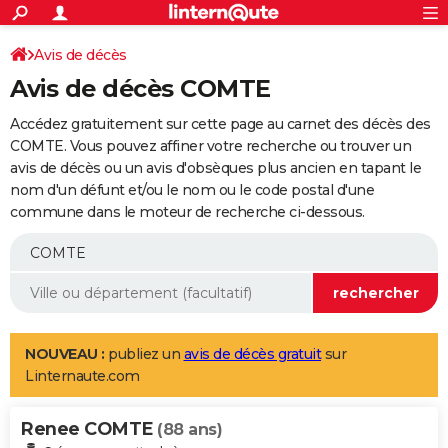
ACTUALITÉS
Connexion
S'inscrire
Avis de décès
Rechercher
Société
Education
Villes
Politique
Faits Divers
Monde
+
SPORT
Avis de décès COMTE
Football
Cyclisme
Forum
Coupe du monde 2026
Tennis
Rugby
CULTURE
Accédez gratuitement sur cette page au carnet des décès des
TNT
Cinéma
Musique
Programme TV
Streaming
Sorties cinéma
+
COMTE. Vous pouvez affiner votre recherche ou trouver un
FINANCE
avis de décès ou un avis d'obsèques plus ancien en tapant le
Impôts
Immobilier
Banque
Crédit
Retraite
Epargne
Risques naturels par ville
Assurance
AUTO
nom d'un défunt et/ou le nom ou le code postal d'une
commune dans le moteur de recherche ci-dessous.
Réserver un essai
Berlines
Forum auto
Essais
Citadines
SUV
+
HIGH-TECH
Meilleur smartphone
Ordinateurs
Guide high-tech
Mobiles
Internet
Jeux vidéo
+
BRICOLAGE
Aménagement intérieur
Cuisine
Jardinage
+
Forum
Extérieur
Salle de bains
Rangement
WEEK-END
Escapades
Expositions
Week-end nature
Guides de France
Patrimoine
Musées
+
LIFESTYLE
NOUVEAU :
publiez un
avis de décès gratuit
sur
Linternaute.com
Bien-être
Mode
+
Art de vivre
Loisirs
Modes de vie
SANTE
Renee COMTE
Guide de la santé
Médicaments
+
Alimentation
Maladies
Sommeil
(88 ans)
VOYAGE