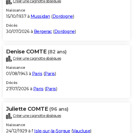
Créer une cagnotte obsèques
City break
Voyage de noces
Climat
Destinations
Voyage nature
Forum
+
PHOTO
Naissance
15/10/1937 à
Mussidan
(
Dordogne
)
GUIDES D'ACHAT
Décès
30/07/2026 à
Bergerac
(
Dordogne
)
BONS PLANS
CARTE DE VOEUX
Denise COMTE
(82 ans)
Carte Bonne année
Carte Pâques
Carte de Noël
Carte Saint-Valentin
Carte d'anniversaire
DICTIONNAIRE
Créer une cagnotte obsèques
Biographies
Expressions
Dictionnaire
Citations
Proverbes
PROGRAMME TV
Naissance
01/08/1943 à
Paris
(
Paris
)
COPAINS D'AVANT
Décès
27/07/2026 à
Paris
(
Paris
)
Se connecter
Collèges
Universités
Service militaire
S'inscrire
Lycées
Primaires
Entreprises
Avis de recherche
AVIS DE DÉCÈS
FORUM
Juliette COMTE
(96 ans)
Lifestyle
Sport
Television
Cinema
Bricolage
Culture
Auto
Voyage
Créer une cagnotte obsèques
Naissance
24/12/1929 à l'
Isle-sur-la-Sorgue
(
Vaucluse
)