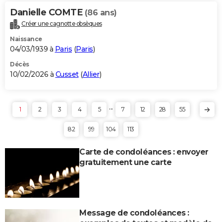
Danielle COMTE
(86 ans)
Créer une cagnotte obsèques
Naissance
04/03/1939 à
Paris
(
Paris
)
Décès
10/02/2026 à
Cusset
(
Allier
)
...
1
2
3
4
5
7
12
28
55
82
99
104
113
Carte de condoléances : envoyer
gratuitement une carte
Message de condoléances :