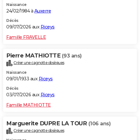
Naissance
City break
Voyage de noces
Climat
Destinations
Voyage nature
Forum
+
PHOTO
24/02/1984 à
Auxerre
GUIDES D'ACHAT
Décès
09/07/2026 aux
Riceys
BONS PLANS
Famille FRAVELLE
CARTE DE VOEUX
Pierre MATHIOTTE
(93 ans)
Carte Bonne année
Carte Pâques
Carte de Noël
Carte Saint-Valentin
Carte d'anniversaire
DICTIONNAIRE
Créer une cagnotte obsèques
Biographies
Expressions
Dictionnaire
Citations
Proverbes
PROGRAMME TV
Naissance
09/01/1933 aux
Riceys
COPAINS D'AVANT
Décès
03/07/2026 aux
Riceys
Se connecter
Collèges
Universités
Service militaire
S'inscrire
Lycées
Primaires
Entreprises
Avis de recherche
AVIS DE DÉCÈS
Famille MATHIOTTE
FORUM
Lifestyle
Sport
Television
Cinema
Bricolage
Culture
Auto
Voyage
Marguerite DUPRE LA TOUR
(106 ans)
Créer une cagnotte obsèques