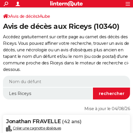
ACTUALITÉS
Connexion
S'inscrire
Avis de décès
Aube
Rechercher
Société
Education
Villes
Politique
Faits Divers
Monde
+
SPORT
Avis de décès aux Riceys (10340)
Football
Cyclisme
Forum
Coupe du monde 2026
Tennis
Rugby
CULTURE
Accédez gratuitement sur cette page au carnet des décès des
TNT
Cinéma
Musique
Programme TV
Streaming
Sorties cinéma
+
Riceys. Vous pouvez affiner votre recherche, trouver un avis de
FINANCE
décès, une nécrologie ou un avis d'obsèques plus ancien en
Impôts
Immobilier
Banque
Crédit
Retraite
Epargne
Risques naturels par ville
Assurance
AUTO
tapant le nom d'un défunt et/ou le nom (ou code postal) d'une
commune proche des Riceys dans le moteur de recherche ci-
Réserver un essai
Berlines
Forum auto
Essais
Citadines
SUV
+
HIGH-TECH
dessous.
Meilleur smartphone
Ordinateurs
Guide high-tech
Mobiles
Internet
Jeux vidéo
+
BRICOLAGE
Aménagement intérieur
Cuisine
Jardinage
+
Forum
Extérieur
Salle de bains
Rangement
WEEK-END
Escapades
Expositions
Week-end nature
Guides de France
Patrimoine
Musées
+
LIFESTYLE
Mise à jour le 04/08/26
Bien-être
Mode
+
Art de vivre
Loisirs
Modes de vie
SANTE
Jonathan FRAVELLE
(42 ans)
Guide de la santé
Médicaments
+
Alimentation
Maladies
Sommeil
VOYAGE
Créer une cagnotte obsèques