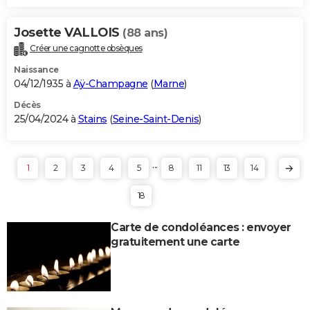
Josette VALLOIS
(88 ans)
Créer une cagnotte obsèques
Naissance
04/12/1935 à
Aÿ-Champagne
(
Marne
)
Décès
25/04/2024 à
Stains
(
Seine-Saint-Denis
)
...
1
2
3
4
5
8
11
13
14
18
Carte de condoléances : envoyer
gratuitement une carte