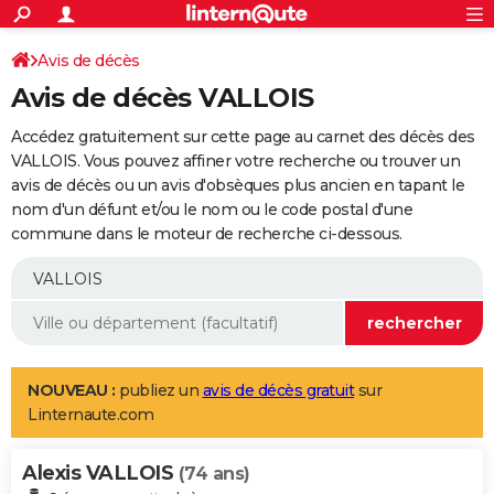
ACTUALITÉS
Connexion
S'inscrire
Avis de décès
Rechercher
Société
Education
Villes
Politique
Faits Divers
Monde
+
SPORT
Avis de décès VALLOIS
Football
Cyclisme
Forum
Coupe du monde 2026
Tennis
Rugby
CULTURE
Accédez gratuitement sur cette page au carnet des décès des
TNT
Cinéma
Musique
Programme TV
Streaming
Sorties cinéma
+
VALLOIS. Vous pouvez affiner votre recherche ou trouver un
FINANCE
avis de décès ou un avis d'obsèques plus ancien en tapant le
Impôts
Immobilier
Banque
Crédit
Retraite
Epargne
Risques naturels par ville
Assurance
AUTO
nom d'un défunt et/ou le nom ou le code postal d'une
commune dans le moteur de recherche ci-dessous.
Réserver un essai
Berlines
Forum auto
Essais
Citadines
SUV
+
HIGH-TECH
Meilleur smartphone
Ordinateurs
Guide high-tech
Mobiles
Internet
Jeux vidéo
+
BRICOLAGE
Aménagement intérieur
Cuisine
Jardinage
+
Forum
Extérieur
Salle de bains
Rangement
WEEK-END
Escapades
Expositions
Week-end nature
Guides de France
Patrimoine
Musées
+
LIFESTYLE
NOUVEAU :
publiez un
avis de décès gratuit
sur
Linternaute.com
Bien-être
Mode
+
Art de vivre
Loisirs
Modes de vie
SANTE
Alexis VALLOIS
Guide de la santé
Médicaments
+
Alimentation
Maladies
Sommeil
(74 ans)
VOYAGE