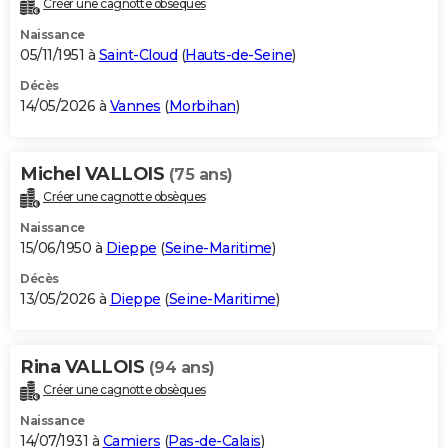
Créer une cagnotte obsèques
City break
Voyage de noces
Climat
Destinations
Voyage nature
Forum
+
PHOTO
Naissance
05/11/1951 à
Saint-Cloud
(
Hauts-de-Seine
)
GUIDES D'ACHAT
Décès
14/05/2026 à
Vannes
(
Morbihan
)
BONS PLANS
CARTE DE VOEUX
Michel VALLOIS
(75 ans)
Carte Bonne année
Carte Pâques
Carte de Noël
Carte Saint-Valentin
Carte d'anniversaire
DICTIONNAIRE
Créer une cagnotte obsèques
Biographies
Expressions
Dictionnaire
Citations
Proverbes
PROGRAMME TV
Naissance
15/06/1950 à
Dieppe
(
Seine-Maritime
)
COPAINS D'AVANT
Décès
13/05/2026 à
Dieppe
(
Seine-Maritime
)
Se connecter
Collèges
Universités
Service militaire
S'inscrire
Lycées
Primaires
Entreprises
Avis de recherche
AVIS DE DÉCÈS
FORUM
Rina VALLOIS
(94 ans)
Lifestyle
Sport
Television
Cinema
Bricolage
Culture
Auto
Voyage
Créer une cagnotte obsèques
Naissance
14/07/1931 à
Camiers
(
Pas-de-Calais
)