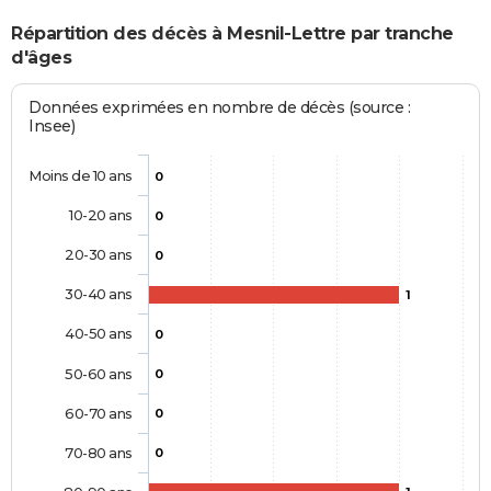
Répartition des décès à Mesnil-Lettre par tranche
d'âges
Données exprimées en nombre de décès (source :
Insee)
Moins de 10 ans
0
10-20 ans
0
20-30 ans
0
30-40 ans
1
40-50 ans
0
50-60 ans
0
60-70 ans
0
70-80 ans
0