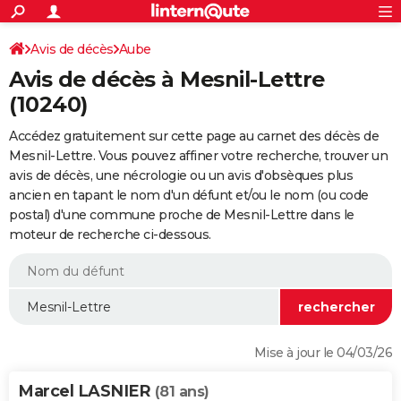
ACTUALITÉS
Connexion
S'inscrire
Avis de décès
Aube
Rechercher
Société
Education
Villes
Politique
Faits Divers
Monde
+
SPORT
Avis de décès à Mesnil-Lettre
Football
Cyclisme
Forum
Coupe du monde 2026
Tennis
Rugby
CULTURE
(10240)
TNT
Cinéma
Musique
Programme TV
Streaming
Sorties cinéma
+
FINANCE
Accédez gratuitement sur cette page au carnet des décès de
Mesnil-Lettre. Vous pouvez affiner votre recherche, trouver un
Impôts
Immobilier
Banque
Crédit
Retraite
Epargne
Risques naturels par ville
Assurance
AUTO
avis de décès, une nécrologie ou un avis d'obsèques plus
ancien en tapant le nom d'un défunt et/ou le nom (ou code
Réserver un essai
Berlines
Forum auto
Essais
Citadines
SUV
+
HIGH-TECH
postal) d'une commune proche de Mesnil-Lettre dans le
moteur de recherche ci-dessous.
Meilleur smartphone
Ordinateurs
Guide high-tech
Mobiles
Internet
Jeux vidéo
+
BRICOLAGE
Aménagement intérieur
Cuisine
Jardinage
+
Forum
Extérieur
Salle de bains
Rangement
WEEK-END
Escapades
Expositions
Week-end nature
Guides de France
Patrimoine
Musées
+
LIFESTYLE
Bien-être
Mode
+
Art de vivre
Loisirs
Modes de vie
SANTE
Mise à jour le 04/03/26
Guide de la santé
Médicaments
+
Alimentation
Maladies
Sommeil
VOYAGE
Marcel LASNIER
(81 ans)