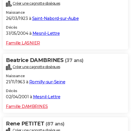
Créer une cagnotte obsèques
City break
Voyage de noces
Climat
Destinations
Voyage nature
Forum
+
PHOTO
Naissance
26/03/1923 à
Saint-Nabord-sur-Aube
GUIDES D'ACHAT
Décès
BONS PLANS
31/05/2004 à
Mesnil-Lettre
CARTE DE VOEUX
Famille LASNIER
Carte Bonne année
Carte Pâques
Carte de Noël
Carte Saint-Valentin
Carte d'anniversaire
DICTIONNAIRE
Beatrice DAMBRINES
(37 ans)
Biographies
Expressions
Dictionnaire
Citations
Proverbes
PROGRAMME TV
Créer une cagnotte obsèques
Naissance
COPAINS D'AVANT
21/11/1963 à
Romilly-sur-Seine
Se connecter
Collèges
Universités
Service militaire
S'inscrire
Lycées
Primaires
Entreprises
Avis de recherche
AVIS DE DÉCÈS
Décès
02/04/2001 à
Mesnil-Lettre
FORUM
Famille DAMBRINES
Lifestyle
Sport
Television
Cinema
Bricolage
Culture
Auto
Voyage
Rene PETITET
(87 ans)
Créer une cagnotte obsèques