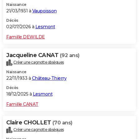
Naissance
City break
Voyage de noces
Climat
Destinations
Voyage nature
Forum
+
PHOTO
21/03/1931 à
Vaupoisson
GUIDES D'ACHAT
Décès
02/07/2026 à
Lesmont
BONS PLANS
Famille DEWILDE
CARTE DE VOEUX
Jacqueline CANAT
(92 ans)
Carte Bonne année
Carte Pâques
Carte de Noël
Carte Saint-Valentin
Carte d'anniversaire
DICTIONNAIRE
Créer une cagnotte obsèques
Biographies
Expressions
Dictionnaire
Citations
Proverbes
PROGRAMME TV
Naissance
22/11/1933 à
Château-Thierry
COPAINS D'AVANT
Décès
18/12/2025 à
Lesmont
Se connecter
Collèges
Universités
Service militaire
S'inscrire
Lycées
Primaires
Entreprises
Avis de recherche
AVIS DE DÉCÈS
Famille CANAT
FORUM
Lifestyle
Sport
Television
Cinema
Bricolage
Culture
Auto
Voyage
Claire CHOLLET
(70 ans)
Créer une cagnotte obsèques