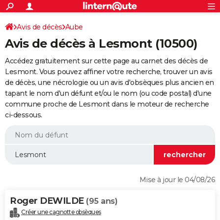
ACTUALITÉS
Connexion
S'inscrire
Avis de décès
Aube
Rechercher
Société
Education
Villes
Politique
Faits Divers
Monde
+
SPORT
Avis de décès à Lesmont (10500)
Football
Cyclisme
Forum
Coupe du monde 2026
Tennis
Rugby
CULTURE
Accédez gratuitement sur cette page au carnet des décès de
TNT
Cinéma
Musique
Programme TV
Streaming
Sorties cinéma
+
Lesmont. Vous pouvez affiner votre recherche, trouver un avis
FINANCE
de décès, une nécrologie ou un avis d'obsèques plus ancien en
Impôts
Immobilier
Banque
Crédit
Retraite
Epargne
Risques naturels par ville
Assurance
AUTO
tapant le nom d'un défunt et/ou le nom (ou code postal) d'une
commune proche de Lesmont dans le moteur de recherche
Réserver un essai
Berlines
Forum auto
Essais
Citadines
SUV
+
HIGH-TECH
ci-dessous.
Meilleur smartphone
Ordinateurs
Guide high-tech
Mobiles
Internet
Jeux vidéo
+
BRICOLAGE
Aménagement intérieur
Cuisine
Jardinage
+
Forum
Extérieur
Salle de bains
Rangement
WEEK-END
Escapades
Expositions
Week-end nature
Guides de France
Patrimoine
Musées
+
LIFESTYLE
Mise à jour le 04/08/26
Bien-être
Mode
+
Art de vivre
Loisirs
Modes de vie
SANTE
Roger DEWILDE
(95 ans)
Guide de la santé
Médicaments
+
Alimentation
Maladies
Sommeil
VOYAGE
Créer une cagnotte obsèques