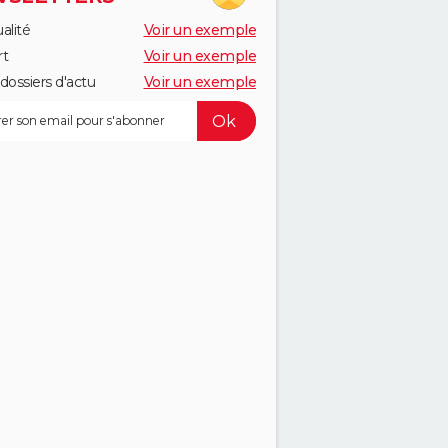
alité
Voir un exemple
rt
Voir un exemple
dossiers d'actu
Voir un exemple