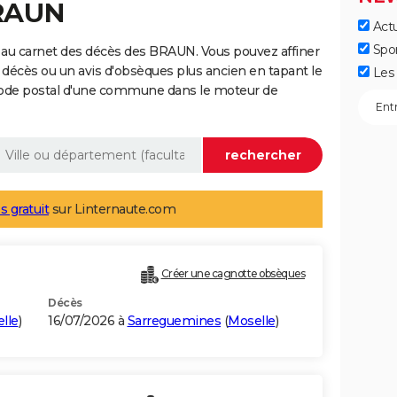
BRAUN
Actu
Spo
 au carnet des décès des BRAUN. Vous pouvez affiner
 décès ou un avis d'obsèques plus ancien en tapant le
Les 
code postal d'une commune dans le moteur de
s gratuit
sur Linternaute.com
Créer une cagnotte obsèques
Décès
lle
)
16/07/2026 à
Sarreguemines
(
Moselle
)