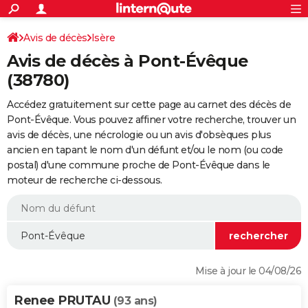
ACTUALITÉS
Connexion
S'inscrire
Avis de décès
Isère
Rechercher
Société
Education
Villes
Politique
Faits Divers
Monde
+
SPORT
Avis de décès à Pont-Évêque
Football
Cyclisme
Forum
Coupe du monde 2026
Tennis
Rugby
CULTURE
(38780)
TNT
Cinéma
Musique
Programme TV
Streaming
Sorties cinéma
+
FINANCE
Accédez gratuitement sur cette page au carnet des décès de
Pont-Évêque. Vous pouvez affiner votre recherche, trouver un
Impôts
Immobilier
Banque
Crédit
Retraite
Epargne
Risques naturels par ville
Assurance
AUTO
avis de décès, une nécrologie ou un avis d'obsèques plus
ancien en tapant le nom d'un défunt et/ou le nom (ou code
Réserver un essai
Berlines
Forum auto
Essais
Citadines
SUV
+
HIGH-TECH
postal) d'une commune proche de Pont-Évêque dans le
moteur de recherche ci-dessous.
Meilleur smartphone
Ordinateurs
Guide high-tech
Mobiles
Internet
Jeux vidéo
+
BRICOLAGE
Aménagement intérieur
Cuisine
Jardinage
+
Forum
Extérieur
Salle de bains
Rangement
WEEK-END
Escapades
Expositions
Week-end nature
Guides de France
Patrimoine
Musées
+
LIFESTYLE
Bien-être
Mode
+
Art de vivre
Loisirs
Modes de vie
SANTE
Mise à jour le 04/08/26
Guide de la santé
Médicaments
+
Alimentation
Maladies
Sommeil
VOYAGE
Renee PRUTAU
(93 ans)