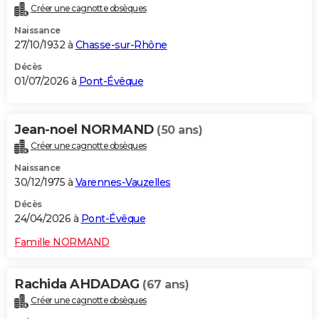
Créer une cagnotte obsèques
City break
Voyage de noces
Climat
Destinations
Voyage nature
Forum
+
PHOTO
Naissance
27/10/1932 à
Chasse-sur-Rhône
GUIDES D'ACHAT
Décès
BONS PLANS
01/07/2026 à
Pont-Évêque
CARTE DE VOEUX
Jean-noel NORMAND
(50 ans)
Carte Bonne année
Carte Pâques
Carte de Noël
Carte Saint-Valentin
Carte d'anniversaire
DICTIONNAIRE
Créer une cagnotte obsèques
Biographies
Expressions
Dictionnaire
Citations
Proverbes
PROGRAMME TV
Naissance
30/12/1975 à
Varennes-Vauzelles
COPAINS D'AVANT
Décès
Se connecter
Collèges
Universités
Service militaire
S'inscrire
Lycées
Primaires
Entreprises
Avis de recherche
24/04/2026 à
Pont-Évêque
AVIS DE DÉCÈS
Famille NORMAND
FORUM
Lifestyle
Sport
Television
Cinema
Bricolage
Culture
Auto
Voyage
Rachida AHDADAG
(67 ans)
Créer une cagnotte obsèques