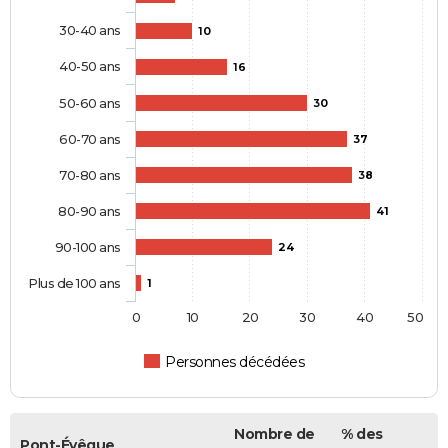
30-40 ans
10
40-50 ans
16
50-60 ans
30
60-70 ans
37
70-80 ans
38
80-90 ans
41
90-100 ans
24
Plus de 100 ans
1
0
10
20
30
40
50
Personnes décédées
Nombre de
% des
Pont-Évêque