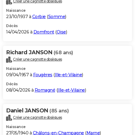
Créer une cagnotte obsèques
City break
Voyage de noces
Climat
Destinations
Voyage nature
Forum
+
PHOTO
Naissance
23/10/1937 à
Corbie
(
Somme
)
GUIDES D'ACHAT
Décès
14/04/2026 à
Domfront
(
Oise
)
BONS PLANS
CARTE DE VOEUX
Richard JANSON
(68 ans)
Carte Bonne année
Carte Pâques
Carte de Noël
Carte Saint-Valentin
Carte d'anniversaire
DICTIONNAIRE
Créer une cagnotte obsèques
Biographies
Expressions
Dictionnaire
Citations
Proverbes
PROGRAMME TV
Naissance
09/04/1957 à
Fougères
(
Ille-et-Vilaine
)
COPAINS D'AVANT
Décès
08/04/2026 à
Romagné
(
Ille-et-Vilaine
)
Se connecter
Collèges
Universités
Service militaire
S'inscrire
Lycées
Primaires
Entreprises
Avis de recherche
AVIS DE DÉCÈS
FORUM
Daniel JANSON
(85 ans)
Lifestyle
Sport
Television
Cinema
Bricolage
Culture
Auto
Voyage
Créer une cagnotte obsèques
Naissance
27/05/1940 à
Châlons-en-Champagne
(
Marne
)