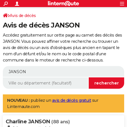
ACTUALITÉS
Connexion
S'inscrire
Avis de décès
Rechercher
Société
Education
Villes
Politique
Faits Divers
Monde
+
SPORT
Avis de décès JANSON
Football
Cyclisme
Forum
Coupe du monde 2026
Tennis
Rugby
CULTURE
Accédez gratuitement sur cette page au carnet des décès des
TNT
Cinéma
Musique
Programme TV
Streaming
Sorties cinéma
+
JANSON. Vous pouvez affiner votre recherche ou trouver un
FINANCE
avis de décès ou un avis d'obsèques plus ancien en tapant le
Impôts
Immobilier
Banque
Crédit
Retraite
Epargne
Risques naturels par ville
Assurance
AUTO
nom d'un défunt et/ou le nom ou le code postal d'une
commune dans le moteur de recherche ci-dessous.
Réserver un essai
Berlines
Forum auto
Essais
Citadines
SUV
+
HIGH-TECH
Meilleur smartphone
Ordinateurs
Guide high-tech
Mobiles
Internet
Jeux vidéo
+
BRICOLAGE
Aménagement intérieur
Cuisine
Jardinage
+
Forum
Extérieur
Salle de bains
Rangement
WEEK-END
Escapades
Expositions
Week-end nature
Guides de France
Patrimoine
Musées
+
LIFESTYLE
NOUVEAU :
publiez un
avis de décès gratuit
sur
Linternaute.com
Bien-être
Mode
+
Art de vivre
Loisirs
Modes de vie
SANTE
Charline JANSON
Guide de la santé
Médicaments
+
Alimentation
Maladies
Sommeil
(88 ans)
VOYAGE