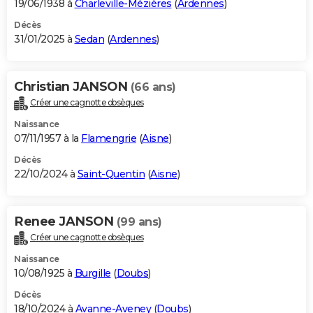
19/06/1938 à
Charleville-Mézières
(
Ardennes
)
Décès
31/01/2025 à
Sedan
(
Ardennes
)
Christian JANSON
(66 ans)
Créer une cagnotte obsèques
Naissance
07/11/1957 à la
Flamengrie
(
Aisne
)
Décès
22/10/2024 à
Saint-Quentin
(
Aisne
)
Renee JANSON
(99 ans)
Créer une cagnotte obsèques
Naissance
10/08/1925 à
Burgille
(
Doubs
)
Décès
18/10/2024 à
Avanne-Aveney
(
Doubs
)