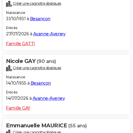
Créer une cagnotte obsèques
City break
Voyage de noces
Climat
Destinations
Voyage nature
Forum
+
PHOTO
Naissance
31/10/1931 à
Besançon
GUIDES D'ACHAT
Décès
BONS PLANS
27/07/2026 à
Avanne-Aveney
CARTE DE VOEUX
Famille GATTI
Carte Bonne année
Carte Pâques
Carte de Noël
Carte Saint-Valentin
Carte d'anniversaire
DICTIONNAIRE
Nicole GAY
(90 ans)
Biographies
Expressions
Dictionnaire
Citations
Proverbes
PROGRAMME TV
Créer une cagnotte obsèques
Naissance
COPAINS D'AVANT
14/10/1935 à
Besançon
Se connecter
Collèges
Universités
Service militaire
S'inscrire
Lycées
Primaires
Entreprises
Avis de recherche
AVIS DE DÉCÈS
Décès
14/07/2026 à
Avanne-Aveney
FORUM
Famille GAY
Lifestyle
Sport
Television
Cinema
Bricolage
Culture
Auto
Voyage
Emmanuelle MAURICE
(55 ans)
Créer une cagnotte obsèques