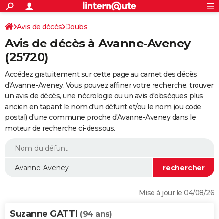
ACTUALITÉS
Connexion
S'inscrire
Avis de décès
Doubs
Rechercher
Société
Education
Villes
Politique
Faits Divers
Monde
+
SPORT
Avis de décès à Avanne-Aveney
Football
Cyclisme
Forum
Coupe du monde 2026
Tennis
Rugby
CULTURE
(25720)
TNT
Cinéma
Musique
Programme TV
Streaming
Sorties cinéma
+
FINANCE
Accédez gratuitement sur cette page au carnet des décès
d'Avanne-Aveney. Vous pouvez affiner votre recherche, trouver
Impôts
Immobilier
Banque
Crédit
Retraite
Epargne
Risques naturels par ville
Assurance
AUTO
un avis de décès, une nécrologie ou un avis d'obsèques plus
ancien en tapant le nom d'un défunt et/ou le nom (ou code
Réserver un essai
Berlines
Forum auto
Essais
Citadines
SUV
+
HIGH-TECH
postal) d'une commune proche d'Avanne-Aveney dans le
moteur de recherche ci-dessous.
Meilleur smartphone
Ordinateurs
Guide high-tech
Mobiles
Internet
Jeux vidéo
+
BRICOLAGE
Aménagement intérieur
Cuisine
Jardinage
+
Forum
Extérieur
Salle de bains
Rangement
WEEK-END
Escapades
Expositions
Week-end nature
Guides de France
Patrimoine
Musées
+
LIFESTYLE
Bien-être
Mode
+
Art de vivre
Loisirs
Modes de vie
SANTE
Mise à jour le 04/08/26
Guide de la santé
Médicaments
+
Alimentation
Maladies
Sommeil
VOYAGE
Suzanne GATTI
(94 ans)