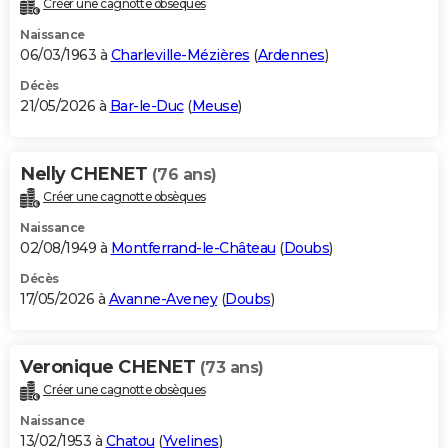
Créer une cagnotte obsèques
City break
Voyage de noces
Climat
Destinations
Voyage nature
Forum
+
PHOTO
Naissance
06/03/1963 à
Charleville-Mézières
(
Ardennes
)
GUIDES D'ACHAT
Décès
21/05/2026 à
Bar-le-Duc
(
Meuse
)
BONS PLANS
CARTE DE VOEUX
Nelly CHENET
(76 ans)
Carte Bonne année
Carte Pâques
Carte de Noël
Carte Saint-Valentin
Carte d'anniversaire
DICTIONNAIRE
Créer une cagnotte obsèques
Biographies
Expressions
Dictionnaire
Citations
Proverbes
PROGRAMME TV
Naissance
02/08/1949 à
Montferrand-le-Château
(
Doubs
)
COPAINS D'AVANT
Décès
17/05/2026 à
Avanne-Aveney
(
Doubs
)
Se connecter
Collèges
Universités
Service militaire
S'inscrire
Lycées
Primaires
Entreprises
Avis de recherche
AVIS DE DÉCÈS
FORUM
Veronique CHENET
(73 ans)
Lifestyle
Sport
Television
Cinema
Bricolage
Culture
Auto
Voyage
Créer une cagnotte obsèques
Naissance
13/02/1953 à
Chatou
(
Yvelines
)