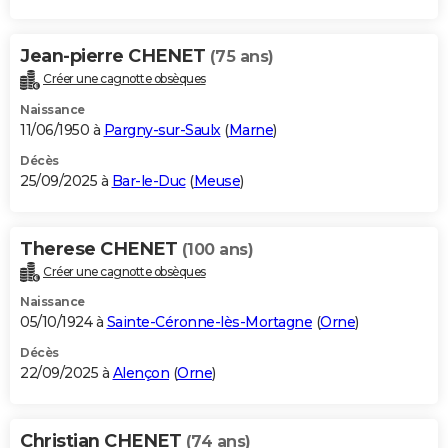
Jean-pierre CHENET
(75 ans)
Créer une cagnotte obsèques
Naissance
11/06/1950 à
Pargny-sur-Saulx
(
Marne
)
Décès
25/09/2025 à
Bar-le-Duc
(
Meuse
)
Therese CHENET
(100 ans)
Créer une cagnotte obsèques
Naissance
05/10/1924 à
Sainte-Céronne-lès-Mortagne
(
Orne
)
Décès
22/09/2025 à
Alençon
(
Orne
)
Christian CHENET
(74 ans)