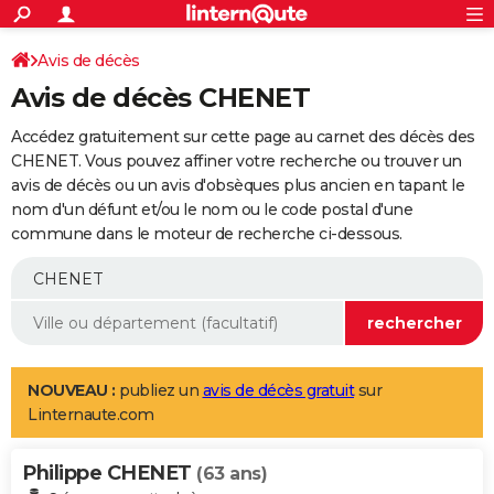
ACTUALITÉS
Connexion
S'inscrire
Avis de décès
Rechercher
Société
Education
Villes
Politique
Faits Divers
Monde
+
SPORT
Avis de décès CHENET
Football
Cyclisme
Forum
Coupe du monde 2026
Tennis
Rugby
CULTURE
Accédez gratuitement sur cette page au carnet des décès des
TNT
Cinéma
Musique
Programme TV
Streaming
Sorties cinéma
+
CHENET. Vous pouvez affiner votre recherche ou trouver un
FINANCE
avis de décès ou un avis d'obsèques plus ancien en tapant le
Impôts
Immobilier
Banque
Crédit
Retraite
Epargne
Risques naturels par ville
Assurance
AUTO
nom d'un défunt et/ou le nom ou le code postal d'une
commune dans le moteur de recherche ci-dessous.
Réserver un essai
Berlines
Forum auto
Essais
Citadines
SUV
+
HIGH-TECH
Meilleur smartphone
Ordinateurs
Guide high-tech
Mobiles
Internet
Jeux vidéo
+
BRICOLAGE
Aménagement intérieur
Cuisine
Jardinage
+
Forum
Extérieur
Salle de bains
Rangement
WEEK-END
Escapades
Expositions
Week-end nature
Guides de France
Patrimoine
Musées
+
LIFESTYLE
NOUVEAU :
publiez un
avis de décès gratuit
sur
Linternaute.com
Bien-être
Mode
+
Art de vivre
Loisirs
Modes de vie
SANTE
Philippe CHENET
Guide de la santé
Médicaments
+
Alimentation
Maladies
Sommeil
(63 ans)
VOYAGE