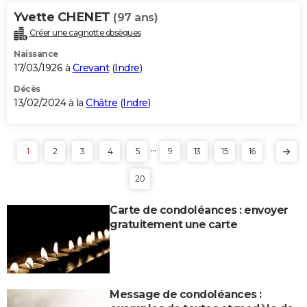
Yvette CHENET
(97 ans)
Créer une cagnotte obsèques
Naissance
17/03/1926 à
Crevant
(
Indre
)
Décès
13/02/2024 à la
Châtre
(
Indre
)
...
1
2
3
4
5
9
13
15
16
20
Carte de condoléances : envoyer
gratuitement une carte
Message de condoléances :