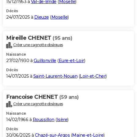
15/12/1953 à
Val-de-Bride
(
Moselle
)
Décès
24/07/2025 à
Dieuze
(
Moselle
)
Mireille CHENET
(95 ans)
Créer une cagnotte obsèques
Naissance
27/02/1930 à
Guillonville
(
Eure-et-Loir
)
Décès
14/07/2025 à
Saint-Laurent-Nouan
(
Loir-et-Cher
)
Francoise CHENET
(59 ans)
Créer une cagnotte obsèques
Naissance
14/02/1966 à
Roussillon
(
Isère
)
Décès
30/06/2025 à
Chazé-sur-Argos
(
Maine-et-Loire
)