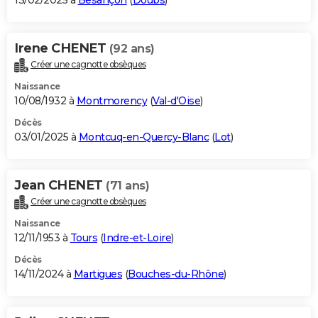
13/02/2025 à
Besançon
(
Doubs
)
Irene CHENET
(92 ans)
Créer une cagnotte obsèques
Naissance
10/08/1932 à
Montmorency
(
Val-d'Oise
)
Décès
03/01/2025 à
Montcuq-en-Quercy-Blanc
(
Lot
)
Jean CHENET
(71 ans)
Créer une cagnotte obsèques
Naissance
12/11/1953 à
Tours
(
Indre-et-Loire
)
Décès
14/11/2024 à
Martigues
(
Bouches-du-Rhône
)