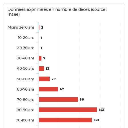
Données exprimées en nombre de décès (source :
Insee)
Moins de 10 ans
2
10-20 ans
1
20-30 ans
1
30-40 ans
7
40-50 ans
13
50-60 ans
27
60-70 ans
47
70-80 ans
96
80-90 ans
143
90-100 ans
130