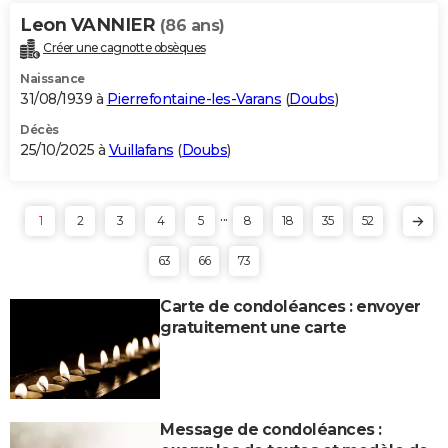
Leon VANNIER
(86 ans)
Créer une cagnotte obsèques
Naissance
31/08/1939 à
Pierrefontaine-les-Varans
(
Doubs
)
Décès
25/10/2025 à
Vuillafans
(
Doubs
)
...
1
2
3
4
5
8
18
35
52
63
66
73
Carte de condoléances : envoyer
gratuitement une carte
Message de condoléances :