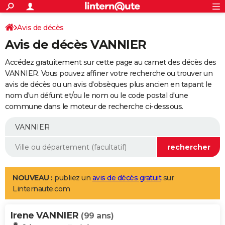
ACTUALITÉS
Connexion
S'inscrire
Avis de décès
Rechercher
Société
Education
Villes
Politique
Faits Divers
Monde
+
SPORT
Avis de décès VANNIER
Football
Cyclisme
Forum
Coupe du monde 2026
Tennis
Rugby
CULTURE
Accédez gratuitement sur cette page au carnet des décès des
TNT
Cinéma
Musique
Programme TV
Streaming
Sorties cinéma
+
VANNIER. Vous pouvez affiner votre recherche ou trouver un
FINANCE
avis de décès ou un avis d'obsèques plus ancien en tapant le
Impôts
Immobilier
Banque
Crédit
Retraite
Epargne
Risques naturels par ville
Assurance
AUTO
nom d'un défunt et/ou le nom ou le code postal d'une
commune dans le moteur de recherche ci-dessous.
Réserver un essai
Berlines
Forum auto
Essais
Citadines
SUV
+
HIGH-TECH
Meilleur smartphone
Ordinateurs
Guide high-tech
Mobiles
Internet
Jeux vidéo
+
BRICOLAGE
Aménagement intérieur
Cuisine
Jardinage
+
Forum
Extérieur
Salle de bains
Rangement
WEEK-END
Escapades
Expositions
Week-end nature
Guides de France
Patrimoine
Musées
+
LIFESTYLE
NOUVEAU :
publiez un
avis de décès gratuit
sur
Linternaute.com
Bien-être
Mode
+
Art de vivre
Loisirs
Modes de vie
SANTE
Irene VANNIER
Guide de la santé
Médicaments
+
Alimentation
Maladies
Sommeil
(99 ans)
VOYAGE