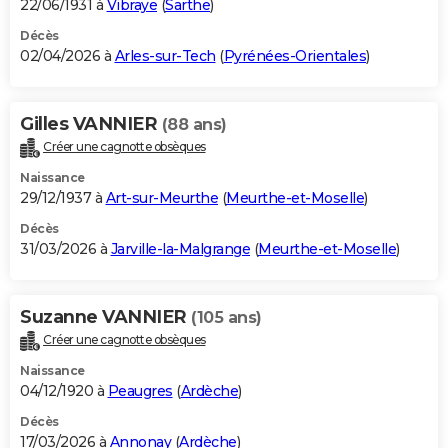
22/06/1931 à
Vibraye
(
Sarthe
)
Décès
02/04/2026 à
Arles-sur-Tech
(
Pyrénées-Orientales
)
Gilles VANNIER
(88 ans)
Créer une cagnotte obsèques
Naissance
29/12/1937 à
Art-sur-Meurthe
(
Meurthe-et-Moselle
)
Décès
31/03/2026 à
Jarville-la-Malgrange
(
Meurthe-et-Moselle
)
Suzanne VANNIER
(105 ans)
Créer une cagnotte obsèques
Naissance
04/12/1920 à
Peaugres
(
Ardèche
)
Décès
17/03/2026 à
Annonay
(
Ardèche
)