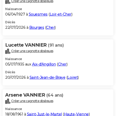
Créer une cagnotte obsèques
City break
Voyage de noces
Climat
Destinations
Voyage nature
Forum
+
PHOTO
Naissance
06/04/1927 à
Souesmes
(
Loir-et-Cher
)
GUIDES D'ACHAT
Décès
22/07/2026 à
Bourges
(
Cher
)
BONS PLANS
CARTE DE VOEUX
Lucette VANNIER
(91 ans)
Carte Bonne année
Carte Pâques
Carte de Noël
Carte Saint-Valentin
Carte d'anniversaire
DICTIONNAIRE
Créer une cagnotte obsèques
Biographies
Expressions
Dictionnaire
Citations
Proverbes
PROGRAMME TV
Naissance
05/07/1935 aux
Aix-d'Angillon
(
Cher
)
COPAINS D'AVANT
Décès
20/07/2026 à
Saint-Jean-de-Braye
(
Loiret
)
Se connecter
Collèges
Universités
Service militaire
S'inscrire
Lycées
Primaires
Entreprises
Avis de recherche
AVIS DE DÉCÈS
FORUM
Arsene VANNIER
(64 ans)
Lifestyle
Sport
Television
Cinema
Bricolage
Culture
Auto
Voyage
Créer une cagnotte obsèques
Naissance
18/08/1961 à
Saint-Just-le-Martel
(
Haute-Vienne
)