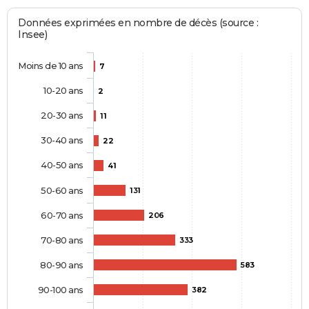
Données exprimées en nombre de décès (source :
Insee)
Moins de 10 ans
7
10-20 ans
2
20-30 ans
11
30-40 ans
22
40-50 ans
41
50-60 ans
131
60-70 ans
206
70-80 ans
333
80-90 ans
583
90-100 ans
382