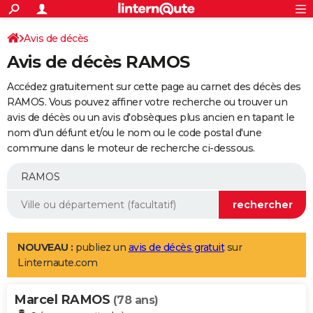
ACTUALITÉS
Connexion
S'inscrire
Avis de décès
Rechercher
Société
Education
Villes
Politique
Faits Divers
Monde
+
SPORT
Avis de décès RAMOS
Football
Cyclisme
Forum
Coupe du monde 2026
Tennis
Rugby
CULTURE
Accédez gratuitement sur cette page au carnet des décès des
TNT
Cinéma
Musique
Programme TV
Streaming
Sorties cinéma
+
RAMOS. Vous pouvez affiner votre recherche ou trouver un
FINANCE
avis de décès ou un avis d'obsèques plus ancien en tapant le
Impôts
Immobilier
Banque
Crédit
Retraite
Epargne
Risques naturels par ville
Assurance
AUTO
nom d'un défunt et/ou le nom ou le code postal d'une
commune dans le moteur de recherche ci-dessous.
Réserver un essai
Berlines
Forum auto
Essais
Citadines
SUV
+
HIGH-TECH
Meilleur smartphone
Ordinateurs
Guide high-tech
Mobiles
Internet
Jeux vidéo
+
BRICOLAGE
Aménagement intérieur
Cuisine
Jardinage
+
Forum
Extérieur
Salle de bains
Rangement
WEEK-END
Escapades
Expositions
Week-end nature
Guides de France
Patrimoine
Musées
+
LIFESTYLE
NOUVEAU :
publiez un
avis de décès gratuit
sur
Linternaute.com
Bien-être
Mode
+
Art de vivre
Loisirs
Modes de vie
SANTE
Marcel RAMOS
Guide de la santé
Médicaments
+
Alimentation
Maladies
Sommeil
(78 ans)
VOYAGE