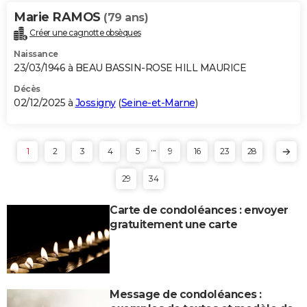
Marie RAMOS
(79 ans)
Créer une cagnotte obsèques
Naissance
23/03/1946 à BEAU BASSIN-ROSE HILL MAURICE
Décès
02/12/2025 à
Jossigny
(
Seine-et-Marne
)
...
1
2
3
4
5
9
16
23
28
29
34
Carte de condoléances : envoyer
gratuitement une carte
Message de condoléances :