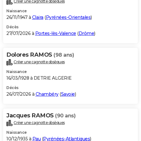
Créer une cagnotte obsèques
City break
Voyage de noces
Climat
Destinations
Voyage nature
Forum
+
PHOTO
Naissance
26/11/1947 à
Claira
(
Pyrénées-Orientales
)
GUIDES D'ACHAT
Décès
27/07/2026 à
Portes-lès-Valence
(
Drôme
)
BONS PLANS
CARTE DE VOEUX
Dolores RAMOS
(98 ans)
Carte Bonne année
Carte Pâques
Carte de Noël
Carte Saint-Valentin
Carte d'anniversaire
DICTIONNAIRE
Créer une cagnotte obsèques
Biographies
Expressions
Dictionnaire
Citations
Proverbes
PROGRAMME TV
Naissance
16/03/1928 à DETRIE ALGERIE
COPAINS D'AVANT
Décès
26/07/2026 à
Chambéry
(
Savoie
)
Se connecter
Collèges
Universités
Service militaire
S'inscrire
Lycées
Primaires
Entreprises
Avis de recherche
AVIS DE DÉCÈS
FORUM
Jacques RAMOS
(90 ans)
Lifestyle
Sport
Television
Cinema
Bricolage
Culture
Auto
Voyage
Créer une cagnotte obsèques
Naissance
10/12/1935 à
Pau
(
Pyrénées-Atlantiques
)