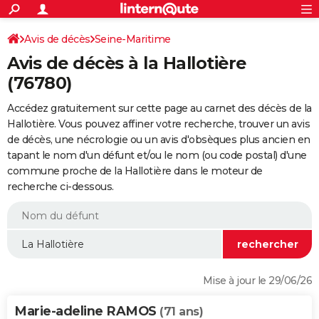
ACTUALITÉS
Connexion
S'inscrire
Avis de décès
Seine-Maritime
Rechercher
Société
Education
Villes
Politique
Faits Divers
Monde
+
SPORT
Avis de décès à la Hallotière
Football
Cyclisme
Forum
Coupe du monde 2026
Tennis
Rugby
CULTURE
(76780)
TNT
Cinéma
Musique
Programme TV
Streaming
Sorties cinéma
+
FINANCE
Accédez gratuitement sur cette page au carnet des décès de la
Hallotière. Vous pouvez affiner votre recherche, trouver un avis
Impôts
Immobilier
Banque
Crédit
Retraite
Epargne
Risques naturels par ville
Assurance
AUTO
de décès, une nécrologie ou un avis d'obsèques plus ancien en
tapant le nom d'un défunt et/ou le nom (ou code postal) d'une
Réserver un essai
Berlines
Forum auto
Essais
Citadines
SUV
+
HIGH-TECH
commune proche de la Hallotière dans le moteur de
recherche ci-dessous.
Meilleur smartphone
Ordinateurs
Guide high-tech
Mobiles
Internet
Jeux vidéo
+
BRICOLAGE
Aménagement intérieur
Cuisine
Jardinage
+
Forum
Extérieur
Salle de bains
Rangement
WEEK-END
Escapades
Expositions
Week-end nature
Guides de France
Patrimoine
Musées
+
LIFESTYLE
Bien-être
Mode
+
Art de vivre
Loisirs
Modes de vie
SANTE
Mise à jour le 29/06/26
Guide de la santé
Médicaments
+
Alimentation
Maladies
Sommeil
VOYAGE
Marie-adeline RAMOS
(71 ans)