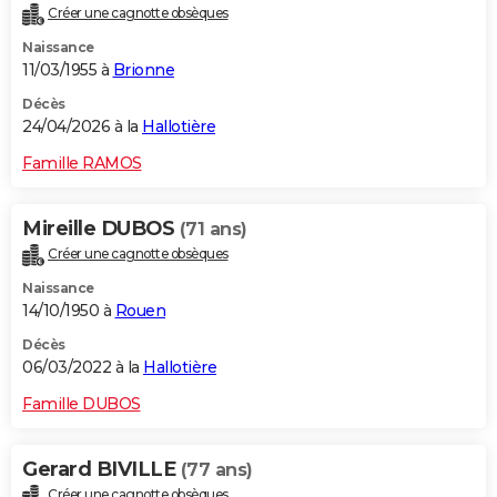
Créer une cagnotte obsèques
City break
Voyage de noces
Climat
Destinations
Voyage nature
Forum
+
PHOTO
Naissance
11/03/1955 à
Brionne
GUIDES D'ACHAT
Décès
BONS PLANS
24/04/2026 à la
Hallotière
CARTE DE VOEUX
Famille RAMOS
Carte Bonne année
Carte Pâques
Carte de Noël
Carte Saint-Valentin
Carte d'anniversaire
DICTIONNAIRE
Mireille DUBOS
(71 ans)
Biographies
Expressions
Dictionnaire
Citations
Proverbes
PROGRAMME TV
Créer une cagnotte obsèques
Naissance
COPAINS D'AVANT
14/10/1950 à
Rouen
Se connecter
Collèges
Universités
Service militaire
S'inscrire
Lycées
Primaires
Entreprises
Avis de recherche
AVIS DE DÉCÈS
Décès
06/03/2022 à la
Hallotière
FORUM
Famille DUBOS
Lifestyle
Sport
Television
Cinema
Bricolage
Culture
Auto
Voyage
Gerard BIVILLE
(77 ans)
Créer une cagnotte obsèques