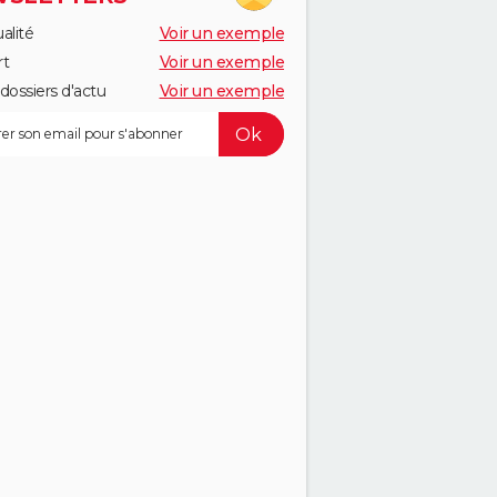
alité
Voir un exemple
rt
Voir un exemple
dossiers d'actu
Voir un exemple