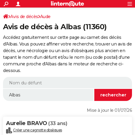
ACTUALITÉS
Connexion
S'inscrire
Avis de décès
Aude
Rechercher
Société
Education
Villes
Politique
Faits Divers
Monde
+
SPORT
Avis de décès à Albas (11360)
Football
Cyclisme
Forum
Coupe du monde 2026
Tennis
Rugby
CULTURE
Accédez gratuitement sur cette page au carnet des décès
TNT
Cinéma
Musique
Programme TV
Streaming
Sorties cinéma
+
d'Albas. Vous pouvez affiner votre recherche, trouver un avis de
FINANCE
décès, une nécrologie ou un avis d'obsèques plus ancien en
Impôts
Immobilier
Banque
Crédit
Retraite
Epargne
Risques naturels par ville
Assurance
AUTO
tapant le nom d'un défunt et/ou le nom (ou code postal) d'une
commune proche d'Albas dans le moteur de recherche ci-
Réserver un essai
Berlines
Forum auto
Essais
Citadines
SUV
+
HIGH-TECH
dessous.
Meilleur smartphone
Ordinateurs
Guide high-tech
Mobiles
Internet
Jeux vidéo
+
BRICOLAGE
Aménagement intérieur
Cuisine
Jardinage
+
Forum
Extérieur
Salle de bains
Rangement
WEEK-END
Escapades
Expositions
Week-end nature
Guides de France
Patrimoine
Musées
+
LIFESTYLE
Mise à jour le 01/07/26
Bien-être
Mode
+
Art de vivre
Loisirs
Modes de vie
SANTE
Aurelie BRAVO
(33 ans)
Guide de la santé
Médicaments
+
Alimentation
Maladies
Sommeil
VOYAGE
Créer une cagnotte obsèques