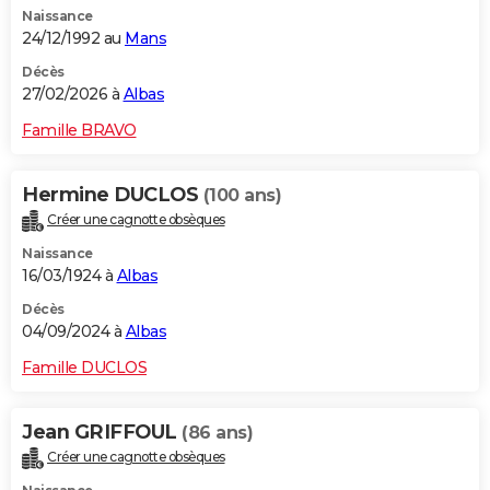
Naissance
City break
Voyage de noces
Climat
Destinations
Voyage nature
Forum
+
PHOTO
24/12/1992 au
Mans
GUIDES D'ACHAT
Décès
27/02/2026 à
Albas
BONS PLANS
Famille BRAVO
CARTE DE VOEUX
Hermine DUCLOS
(100 ans)
Carte Bonne année
Carte Pâques
Carte de Noël
Carte Saint-Valentin
Carte d'anniversaire
DICTIONNAIRE
Créer une cagnotte obsèques
Biographies
Expressions
Dictionnaire
Citations
Proverbes
PROGRAMME TV
Naissance
16/03/1924 à
Albas
COPAINS D'AVANT
Décès
04/09/2024 à
Albas
Se connecter
Collèges
Universités
Service militaire
S'inscrire
Lycées
Primaires
Entreprises
Avis de recherche
AVIS DE DÉCÈS
Famille DUCLOS
FORUM
Lifestyle
Sport
Television
Cinema
Bricolage
Culture
Auto
Voyage
Jean GRIFFOUL
(86 ans)
Créer une cagnotte obsèques