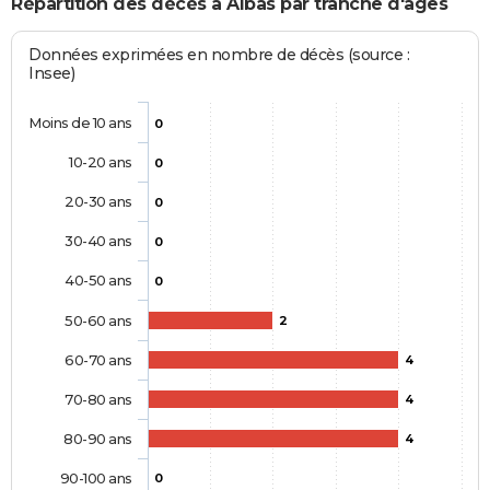
Répartition des décès à Albas par tranche d'âges
Données exprimées en nombre de décès (source :
Insee)
Moins de 10 ans
0
10-20 ans
0
20-30 ans
0
30-40 ans
0
40-50 ans
0
50-60 ans
2
60-70 ans
4
70-80 ans
4
80-90 ans
4
90-100 ans
0