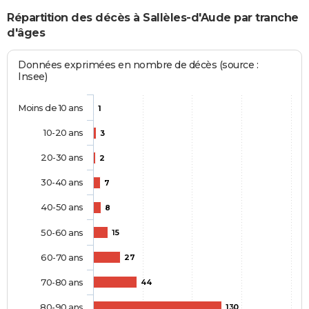
Répartition des décès à Sallèles-d'Aude par tranche
d'âges
Données exprimées en nombre de décès (source :
Insee)
Moins de 10 ans
1
10-20 ans
3
20-30 ans
2
30-40 ans
7
40-50 ans
8
50-60 ans
15
60-70 ans
27
70-80 ans
44
80-90 ans
130