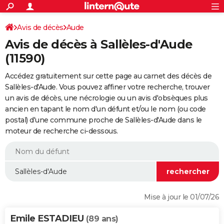
ACTUALITÉS
Connexion
S'inscrire
Avis de décès
Aude
Rechercher
Société
Education
Villes
Politique
Faits Divers
Monde
+
SPORT
Avis de décès à Sallèles-d'Aude
Football
Cyclisme
Forum
Coupe du monde 2026
Tennis
Rugby
CULTURE
(11590)
TNT
Cinéma
Musique
Programme TV
Streaming
Sorties cinéma
+
FINANCE
Accédez gratuitement sur cette page au carnet des décès de
Sallèles-d'Aude. Vous pouvez affiner votre recherche, trouver
Impôts
Immobilier
Banque
Crédit
Retraite
Epargne
Risques naturels par ville
Assurance
AUTO
un avis de décès, une nécrologie ou un avis d'obsèques plus
ancien en tapant le nom d'un défunt et/ou le nom (ou code
Réserver un essai
Berlines
Forum auto
Essais
Citadines
SUV
+
HIGH-TECH
postal) d'une commune proche de Sallèles-d'Aude dans le
moteur de recherche ci-dessous.
Meilleur smartphone
Ordinateurs
Guide high-tech
Mobiles
Internet
Jeux vidéo
+
BRICOLAGE
Aménagement intérieur
Cuisine
Jardinage
+
Forum
Extérieur
Salle de bains
Rangement
WEEK-END
Escapades
Expositions
Week-end nature
Guides de France
Patrimoine
Musées
+
LIFESTYLE
Bien-être
Mode
+
Art de vivre
Loisirs
Modes de vie
SANTE
Mise à jour le 01/07/26
Guide de la santé
Médicaments
+
Alimentation
Maladies
Sommeil
VOYAGE
Emile ESTADIEU
(89 ans)