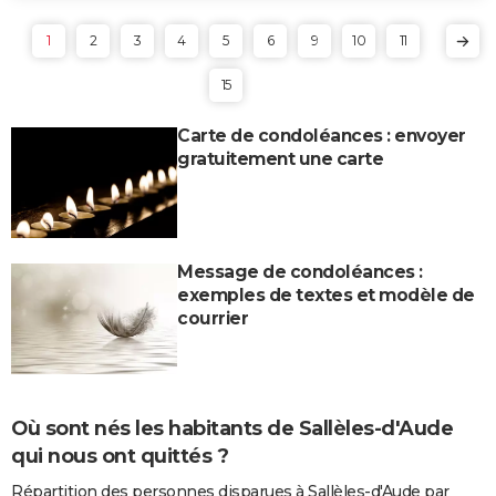
1
2
3
4
5
6
9
10
11
15
Carte de condoléances : envoyer
gratuitement une carte
Message de condoléances :
exemples de textes et modèle de
courrier
Où sont nés les habitants de Sallèles-d'Aude
qui nous ont quittés ?
Répartition des personnes disparues à Sallèles-d'Aude par