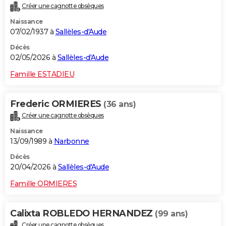
Créer une cagnotte obsèques
City break
Voyage de noces
Climat
Destinations
Voyage nature
Forum
+
PHOTO
Naissance
07/02/1937 à
Sallèles-d'Aude
GUIDES D'ACHAT
Décès
BONS PLANS
02/05/2026 à
Sallèles-d'Aude
CARTE DE VOEUX
Famille ESTADIEU
Carte Bonne année
Carte Pâques
Carte de Noël
Carte Saint-Valentin
Carte d'anniversaire
DICTIONNAIRE
Frederic ORMIERES
(36 ans)
Biographies
Expressions
Dictionnaire
Citations
Proverbes
PROGRAMME TV
Créer une cagnotte obsèques
Naissance
COPAINS D'AVANT
13/09/1989 à
Narbonne
Se connecter
Collèges
Universités
Service militaire
S'inscrire
Lycées
Primaires
Entreprises
Avis de recherche
AVIS DE DÉCÈS
Décès
20/04/2026 à
Sallèles-d'Aude
FORUM
Famille ORMIERES
Lifestyle
Sport
Television
Cinema
Bricolage
Culture
Auto
Voyage
Calixta ROBLEDO HERNANDEZ
(99 ans)
Créer une cagnotte obsèques