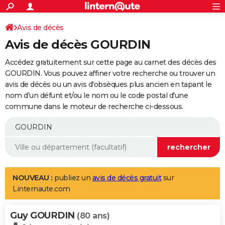
ACTUALITÉS
Connexion
S'inscrire
Avis de décès
Rechercher
Société
Education
Villes
Politique
Faits Divers
Monde
+
SPORT
Avis de décès GOURDIN
Football
Cyclisme
Forum
Coupe du monde 2026
Tennis
Rugby
CULTURE
Accédez gratuitement sur cette page au carnet des décès des
TNT
Cinéma
Musique
Programme TV
Streaming
Sorties cinéma
+
GOURDIN. Vous pouvez affiner votre recherche ou trouver un
FINANCE
avis de décès ou un avis d'obsèques plus ancien en tapant le
Impôts
Immobilier
Banque
Crédit
Retraite
Epargne
Risques naturels par ville
Assurance
AUTO
nom d'un défunt et/ou le nom ou le code postal d'une
commune dans le moteur de recherche ci-dessous.
Réserver un essai
Berlines
Forum auto
Essais
Citadines
SUV
+
HIGH-TECH
Meilleur smartphone
Ordinateurs
Guide high-tech
Mobiles
Internet
Jeux vidéo
+
BRICOLAGE
Aménagement intérieur
Cuisine
Jardinage
+
Forum
Extérieur
Salle de bains
Rangement
WEEK-END
Escapades
Expositions
Week-end nature
Guides de France
Patrimoine
Musées
+
LIFESTYLE
NOUVEAU :
publiez un
avis de décès gratuit
sur
Linternaute.com
Bien-être
Mode
+
Art de vivre
Loisirs
Modes de vie
SANTE
Guy GOURDIN
Guide de la santé
Médicaments
+
Alimentation
Maladies
Sommeil
(80 ans)
VOYAGE