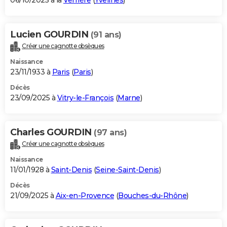
06/10/2025 à la
Verrière
(
Yvelines
)
Lucien GOURDIN
(91 ans)
Créer une cagnotte obsèques
Naissance
23/11/1933 à
Paris
(
Paris
)
Décès
23/09/2025 à
Vitry-le-François
(
Marne
)
Charles GOURDIN
(97 ans)
Créer une cagnotte obsèques
Naissance
11/01/1928 à
Saint-Denis
(
Seine-Saint-Denis
)
Décès
21/09/2025 à
Aix-en-Provence
(
Bouches-du-Rhône
)