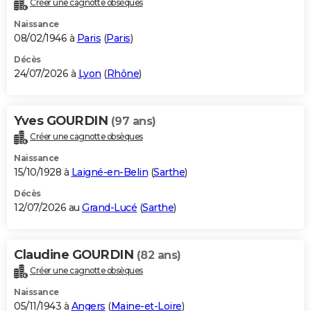
Créer une cagnotte obsèques
City break
Voyage de noces
Climat
Destinations
Voyage nature
Forum
+
PHOTO
Naissance
08/02/1946 à
Paris
(
Paris
)
GUIDES D'ACHAT
Décès
24/07/2026 à
Lyon
(
Rhône
)
BONS PLANS
CARTE DE VOEUX
Yves GOURDIN
(97 ans)
Carte Bonne année
Carte Pâques
Carte de Noël
Carte Saint-Valentin
Carte d'anniversaire
DICTIONNAIRE
Créer une cagnotte obsèques
Biographies
Expressions
Dictionnaire
Citations
Proverbes
PROGRAMME TV
Naissance
15/10/1928 à
Laigné-en-Belin
(
Sarthe
)
COPAINS D'AVANT
Décès
12/07/2026 au
Grand-Lucé
(
Sarthe
)
Se connecter
Collèges
Universités
Service militaire
S'inscrire
Lycées
Primaires
Entreprises
Avis de recherche
AVIS DE DÉCÈS
FORUM
Claudine GOURDIN
(82 ans)
Lifestyle
Sport
Television
Cinema
Bricolage
Culture
Auto
Voyage
Créer une cagnotte obsèques
Naissance
05/11/1943 à
Angers
(
Maine-et-Loire
)