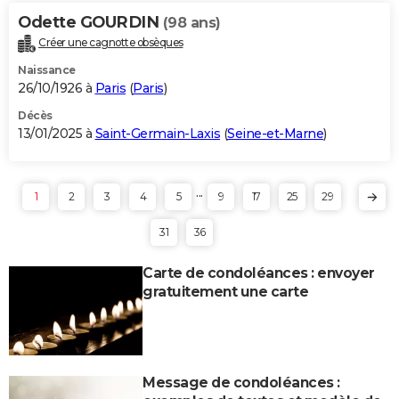
Odette GOURDIN
(98 ans)
Créer une cagnotte obsèques
Naissance
26/10/1926 à
Paris
(
Paris
)
Décès
13/01/2025 à
Saint-Germain-Laxis
(
Seine-et-Marne
)
...
1
2
3
4
5
9
17
25
29
31
36
Carte de condoléances : envoyer
gratuitement une carte
Message de condoléances :