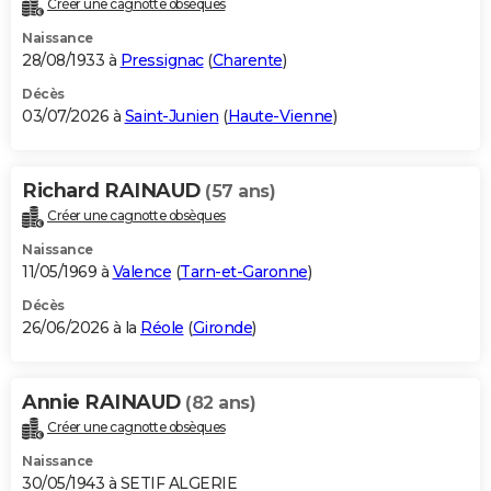
Créer une cagnotte obsèques
City break
Voyage de noces
Climat
Destinations
Voyage nature
Forum
+
PHOTO
Naissance
28/08/1933 à
Pressignac
(
Charente
)
GUIDES D'ACHAT
Décès
03/07/2026 à
Saint-Junien
(
Haute-Vienne
)
BONS PLANS
CARTE DE VOEUX
Richard RAINAUD
(57 ans)
Carte Bonne année
Carte Pâques
Carte de Noël
Carte Saint-Valentin
Carte d'anniversaire
DICTIONNAIRE
Créer une cagnotte obsèques
Biographies
Expressions
Dictionnaire
Citations
Proverbes
PROGRAMME TV
Naissance
11/05/1969 à
Valence
(
Tarn-et-Garonne
)
COPAINS D'AVANT
Décès
26/06/2026 à la
Réole
(
Gironde
)
Se connecter
Collèges
Universités
Service militaire
S'inscrire
Lycées
Primaires
Entreprises
Avis de recherche
AVIS DE DÉCÈS
FORUM
Annie RAINAUD
(82 ans)
Lifestyle
Sport
Television
Cinema
Bricolage
Culture
Auto
Voyage
Créer une cagnotte obsèques
Naissance
30/05/1943 à SETIF ALGERIE