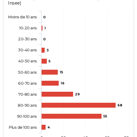
Insee)
Moins de 10 ans
0
10-20 ans
1
20-30 ans
0
30-40 ans
3
40-50 ans
5
50-60 ans
15
60-70 ans
16
70-80 ans
29
80-90 ans
68
90-100 ans
55
Plus de 100 ans
4