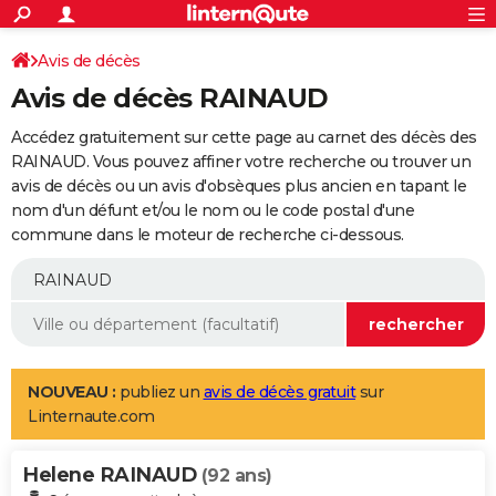
ACTUALITÉS
Connexion
S'inscrire
Avis de décès
Rechercher
Société
Education
Villes
Politique
Faits Divers
Monde
+
SPORT
Avis de décès RAINAUD
Football
Cyclisme
Forum
Coupe du monde 2026
Tennis
Rugby
CULTURE
Accédez gratuitement sur cette page au carnet des décès des
TNT
Cinéma
Musique
Programme TV
Streaming
Sorties cinéma
+
RAINAUD. Vous pouvez affiner votre recherche ou trouver un
FINANCE
avis de décès ou un avis d'obsèques plus ancien en tapant le
Impôts
Immobilier
Banque
Crédit
Retraite
Epargne
Risques naturels par ville
Assurance
AUTO
nom d'un défunt et/ou le nom ou le code postal d'une
commune dans le moteur de recherche ci-dessous.
Réserver un essai
Berlines
Forum auto
Essais
Citadines
SUV
+
HIGH-TECH
Meilleur smartphone
Ordinateurs
Guide high-tech
Mobiles
Internet
Jeux vidéo
+
BRICOLAGE
Aménagement intérieur
Cuisine
Jardinage
+
Forum
Extérieur
Salle de bains
Rangement
WEEK-END
Escapades
Expositions
Week-end nature
Guides de France
Patrimoine
Musées
+
LIFESTYLE
NOUVEAU :
publiez un
avis de décès gratuit
sur
Linternaute.com
Bien-être
Mode
+
Art de vivre
Loisirs
Modes de vie
SANTE
Helene RAINAUD
Guide de la santé
Médicaments
+
Alimentation
Maladies
Sommeil
(92 ans)
VOYAGE