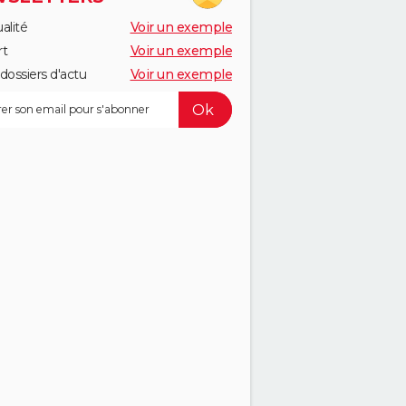
alité
Voir un exemple
rt
Voir un exemple
dossiers d'actu
Voir un exemple