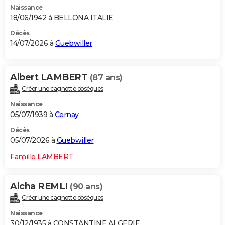
Naissance
City break
Voyage de noces
Climat
Destinations
Voyage nature
Forum
+
PHOTO
18/06/1942 à BELLONA ITALIE
GUIDES D'ACHAT
Décès
14/07/2026 à
Guebwiller
BONS PLANS
CARTE DE VOEUX
Albert LAMBERT
(87 ans)
Créer une cagnotte obsèques
Carte Bonne année
Carte Pâques
Carte de Noël
Carte Saint-Valentin
Carte d'anniversaire
DICTIONNAIRE
Naissance
Biographies
Expressions
Dictionnaire
Citations
Proverbes
05/07/1939 à
Cernay
PROGRAMME TV
Décès
COPAINS D'AVANT
05/07/2026 à
Guebwiller
Se connecter
Collèges
Universités
Service militaire
S'inscrire
Lycées
Primaires
Entreprises
Avis de recherche
AVIS DE DÉCÈS
Famille LAMBERT
FORUM
Aicha REMLI
(90 ans)
Lifestyle
Sport
Television
Cinema
Bricolage
Culture
Auto
Voyage
Créer une cagnotte obsèques
Naissance
30/12/1935 à CONSTANTINE ALGERIE