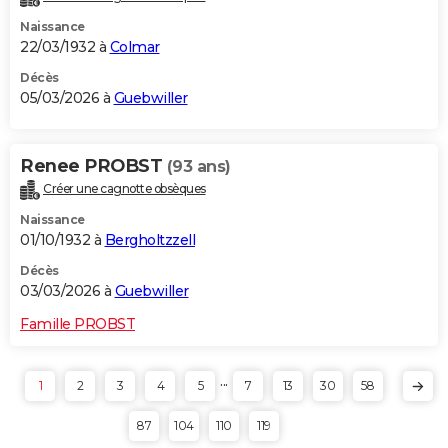
Naissance
22/03/1932 à
Colmar
Décès
05/03/2026 à
Guebwiller
Renee PROBST
(93 ans)
Créer une cagnotte obsèques
Naissance
01/10/1932 à
Bergholtzzell
Décès
03/03/2026 à
Guebwiller
Famille PROBST
...
1
2
3
4
5
7
13
30
58
87
104
110
119