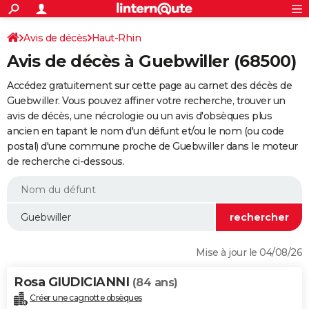
ACTUALITÉS
Connexion
S'inscrire
Avis de décès
Haut-Rhin
Rechercher
Société
Education
Villes
Politique
Faits Divers
Monde
+
SPORT
Avis de décès à Guebwiller (68500)
Football
Cyclisme
Forum
Coupe du monde 2026
Tennis
Rugby
CULTURE
Accédez gratuitement sur cette page au carnet des décès de
TNT
Cinéma
Musique
Programme TV
Streaming
Sorties cinéma
+
Guebwiller. Vous pouvez affiner votre recherche, trouver un
FINANCE
avis de décès, une nécrologie ou un avis d'obsèques plus
Impôts
Immobilier
Banque
Crédit
Retraite
Epargne
Risques naturels par ville
Assurance
AUTO
ancien en tapant le nom d'un défunt et/ou le nom (ou code
postal) d'une commune proche de Guebwiller dans le moteur
Réserver un essai
Berlines
Forum auto
Essais
Citadines
SUV
+
HIGH-TECH
de recherche ci-dessous.
Meilleur smartphone
Ordinateurs
Guide high-tech
Mobiles
Internet
Jeux vidéo
+
BRICOLAGE
Aménagement intérieur
Cuisine
Jardinage
+
Forum
Extérieur
Salle de bains
Rangement
WEEK-END
Escapades
Expositions
Week-end nature
Guides de France
Patrimoine
Musées
+
LIFESTYLE
Mise à jour le 04/08/26
Bien-être
Mode
+
Art de vivre
Loisirs
Modes de vie
SANTE
Rosa GIUDICIANNI
(84 ans)
Guide de la santé
Médicaments
+
Alimentation
Maladies
Sommeil
VOYAGE
Créer une cagnotte obsèques