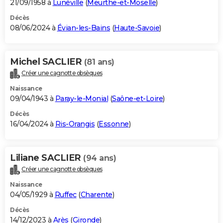
21/09/1958 à
Lunéville
(
Meurthe-et-Moselle
)
Décès
08/06/2024 à
Évian-les-Bains
(
Haute-Savoie
)
Michel SACLIER
(81 ans)
Créer une cagnotte obsèques
Naissance
09/04/1943 à
Paray-le-Monial
(
Saône-et-Loire
)
Décès
16/04/2024 à
Ris-Orangis
(
Essonne
)
Liliane SACLIER
(94 ans)
Créer une cagnotte obsèques
Naissance
04/05/1929 à
Ruffec
(
Charente
)
Décès
14/12/2023 à
Arès
(
Gironde
)