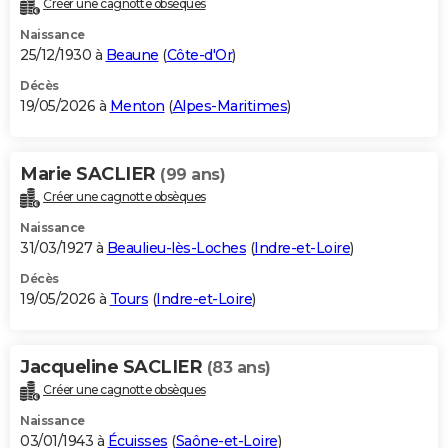
Créer une cagnotte obsèques
City break
Voyage de noces
Climat
Destinations
Voyage nature
Forum
+
PHOTO
Naissance
25/12/1930 à
Beaune
(
Côte-d'Or
)
GUIDES D'ACHAT
Décès
19/05/2026 à
Menton
(
Alpes-Maritimes
)
BONS PLANS
CARTE DE VOEUX
Marie SACLIER
(99 ans)
Carte Bonne année
Carte Pâques
Carte de Noël
Carte Saint-Valentin
Carte d'anniversaire
DICTIONNAIRE
Créer une cagnotte obsèques
Biographies
Expressions
Dictionnaire
Citations
Proverbes
PROGRAMME TV
Naissance
31/03/1927 à
Beaulieu-lès-Loches
(
Indre-et-Loire
)
COPAINS D'AVANT
Décès
19/05/2026 à
Tours
(
Indre-et-Loire
)
Se connecter
Collèges
Universités
Service militaire
S'inscrire
Lycées
Primaires
Entreprises
Avis de recherche
AVIS DE DÉCÈS
FORUM
Jacqueline SACLIER
(83 ans)
Lifestyle
Sport
Television
Cinema
Bricolage
Culture
Auto
Voyage
Créer une cagnotte obsèques
Naissance
03/01/1943 à
Écuisses
(
Saône-et-Loire
)