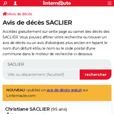
ACTUALITÉS
Connexion
S'inscrire
Avis de décès
Rechercher
Société
Education
Villes
Politique
Faits Divers
Monde
+
SPORT
Avis de décès SACLIER
Football
Cyclisme
Forum
Coupe du monde 2026
Tennis
Rugby
CULTURE
Accédez gratuitement sur cette page au carnet des décès des
TNT
Cinéma
Musique
Programme TV
Streaming
Sorties cinéma
+
SACLIER. Vous pouvez affiner votre recherche ou trouver un
FINANCE
avis de décès ou un avis d'obsèques plus ancien en tapant le
Impôts
Immobilier
Banque
Crédit
Retraite
Epargne
Risques naturels par ville
Assurance
AUTO
nom d'un défunt et/ou le nom ou le code postal d'une
commune dans le moteur de recherche ci-dessous.
Réserver un essai
Berlines
Forum auto
Essais
Citadines
SUV
+
HIGH-TECH
Meilleur smartphone
Ordinateurs
Guide high-tech
Mobiles
Internet
Jeux vidéo
+
BRICOLAGE
Aménagement intérieur
Cuisine
Jardinage
+
Forum
Extérieur
Salle de bains
Rangement
WEEK-END
Escapades
Expositions
Week-end nature
Guides de France
Patrimoine
Musées
+
LIFESTYLE
NOUVEAU :
publiez un
avis de décès gratuit
sur
Linternaute.com
Bien-être
Mode
+
Art de vivre
Loisirs
Modes de vie
SANTE
Christiane SACLIER
Guide de la santé
Médicaments
+
Alimentation
Maladies
Sommeil
(95 ans)
VOYAGE