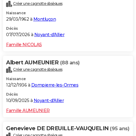
Créer une cagnotte obsèques
City break
Voyage de noces
Climat
Destinations
Voyage nature
Forum
+
PHOTO
Naissance
29/03/1962 à
Montluçon
GUIDES D'ACHAT
Décès
BONS PLANS
07/07/2026 à
Noyant-d'Allier
CARTE DE VOEUX
Famille NICOLAS
Carte Bonne année
Carte Pâques
Carte de Noël
Carte Saint-Valentin
Carte d'anniversaire
DICTIONNAIRE
Albert AUMEUNIER
(88 ans)
Biographies
Expressions
Dictionnaire
Citations
Proverbes
PROGRAMME TV
Créer une cagnotte obsèques
Naissance
COPAINS D'AVANT
12/12/1936 à
Dompierre-les-Ormes
Se connecter
Collèges
Universités
Service militaire
S'inscrire
Lycées
Primaires
Entreprises
Avis de recherche
AVIS DE DÉCÈS
Décès
10/09/2025 à
Noyant-d'Allier
FORUM
Famille AUMEUNIER
Lifestyle
Sport
Television
Cinema
Bricolage
Culture
Auto
Voyage
Genevieve DE DREUILLE-VAUQUELIN
(95 ans)
Créer une cagnotte obsèques