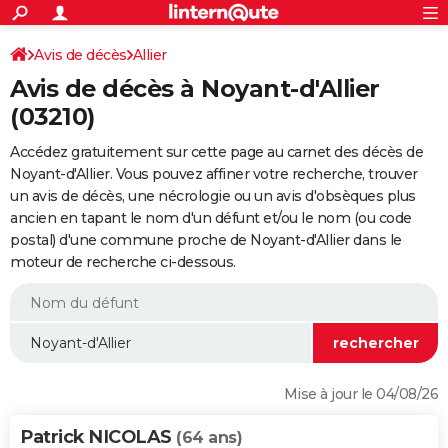
ACTUALITÉS
Connexion
S'inscrire
Avis de décès
Allier
Rechercher
Société
Education
Villes
Politique
Faits Divers
Monde
+
SPORT
Avis de décès à Noyant-d'Allier
Football
Cyclisme
Forum
Coupe du monde 2026
Tennis
Rugby
CULTURE
(03210)
TNT
Cinéma
Musique
Programme TV
Streaming
Sorties cinéma
+
FINANCE
Accédez gratuitement sur cette page au carnet des décès de
Noyant-d'Allier. Vous pouvez affiner votre recherche, trouver
Impôts
Immobilier
Banque
Crédit
Retraite
Epargne
Risques naturels par ville
Assurance
AUTO
un avis de décès, une nécrologie ou un avis d'obsèques plus
ancien en tapant le nom d'un défunt et/ou le nom (ou code
Réserver un essai
Berlines
Forum auto
Essais
Citadines
SUV
+
HIGH-TECH
postal) d'une commune proche de Noyant-d'Allier dans le
moteur de recherche ci-dessous.
Meilleur smartphone
Ordinateurs
Guide high-tech
Mobiles
Internet
Jeux vidéo
+
BRICOLAGE
Aménagement intérieur
Cuisine
Jardinage
+
Forum
Extérieur
Salle de bains
Rangement
WEEK-END
Escapades
Expositions
Week-end nature
Guides de France
Patrimoine
Musées
+
LIFESTYLE
Bien-être
Mode
+
Art de vivre
Loisirs
Modes de vie
SANTE
Mise à jour le 04/08/26
Guide de la santé
Médicaments
+
Alimentation
Maladies
Sommeil
VOYAGE
Patrick NICOLAS
(64 ans)