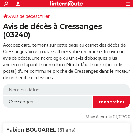
ACTUALITÉS
Connexion
S'inscrire
Avis de décès
Allier
Rechercher
Société
Education
Villes
Politique
Faits Divers
Monde
+
SPORT
Avis de décès à Cressanges
Football
Cyclisme
Forum
Coupe du monde 2026
Tennis
Rugby
CULTURE
(03240)
TNT
Cinéma
Musique
Programme TV
Streaming
Sorties cinéma
+
FINANCE
Accédez gratuitement sur cette page au carnet des décès de
Cressanges. Vous pouvez affiner votre recherche, trouver un
Impôts
Immobilier
Banque
Crédit
Retraite
Epargne
Risques naturels par ville
Assurance
AUTO
avis de décès, une nécrologie ou un avis d'obsèques plus
ancien en tapant le nom d'un défunt et/ou le nom (ou code
Réserver un essai
Berlines
Forum auto
Essais
Citadines
SUV
+
HIGH-TECH
postal) d'une commune proche de Cressanges dans le moteur
de recherche ci-dessous.
Meilleur smartphone
Ordinateurs
Guide high-tech
Mobiles
Internet
Jeux vidéo
+
BRICOLAGE
Aménagement intérieur
Cuisine
Jardinage
+
Forum
Extérieur
Salle de bains
Rangement
WEEK-END
Escapades
Expositions
Week-end nature
Guides de France
Patrimoine
Musées
+
LIFESTYLE
Bien-être
Mode
+
Art de vivre
Loisirs
Modes de vie
SANTE
Mise à jour le 01/07/26
Guide de la santé
Médicaments
+
Alimentation
Maladies
Sommeil
VOYAGE
Fabien BOUGAREL
(51 ans)