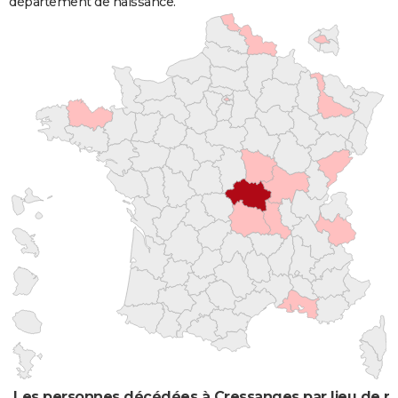
département de naissance.
Les personnes décédées à Cressanges par lieu de n