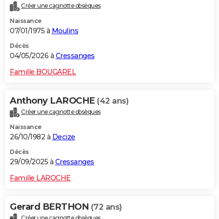
Créer une cagnotte obsèques
City break
Voyage de noces
Climat
Destinations
Voyage nature
Forum
+
PHOTO
Naissance
07/01/1975 à
Moulins
GUIDES D'ACHAT
Décès
BONS PLANS
04/05/2026 à
Cressanges
CARTE DE VOEUX
Famille BOUGAREL
Carte Bonne année
Carte Pâques
Carte de Noël
Carte Saint-Valentin
Carte d'anniversaire
DICTIONNAIRE
Anthony LAROCHE
(42 ans)
Biographies
Expressions
Dictionnaire
Citations
Proverbes
PROGRAMME TV
Créer une cagnotte obsèques
Naissance
COPAINS D'AVANT
26/10/1982 à
Decize
Se connecter
Collèges
Universités
Service militaire
S'inscrire
Lycées
Primaires
Entreprises
Avis de recherche
AVIS DE DÉCÈS
Décès
29/09/2025 à
Cressanges
FORUM
Famille LAROCHE
Lifestyle
Sport
Television
Cinema
Bricolage
Culture
Auto
Voyage
Gerard BERTHON
(72 ans)
Créer une cagnotte obsèques