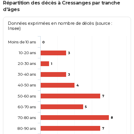
Répartition des décès à Cressanges par tranche
d'âges
Données exprimées en nombre de décès (source :
Insee)
Moins de 10 ans
0
10-20 ans
3
20-30 ans
1
30-40 ans
3
40-50 ans
4
50-60 ans
7
60-70 ans
5
70-80 ans
8
80-90 ans
7