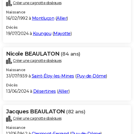
Créer une cagnotte obsèques
Naissance
16/02/1992 à
Montluçon
(
Allier
)
Décès
19/07/2024 à
Koungou
(
Mayotte
)
Nicole BEAULATON
(84 ans)
Créer une cagnotte obsèques
Naissance
31/07/1939 à
Saint-Éloy-les-Mines
(
Puy-de-Dôme
)
Décès
13/06/2024 à
Désertines
(
Allier
)
Jacques BEAULATON
(82 ans)
Créer une cagnotte obsèques
Naissance
12/05/1942 à
Clermont-Ferrand
(
Puy-de-Dôme
)