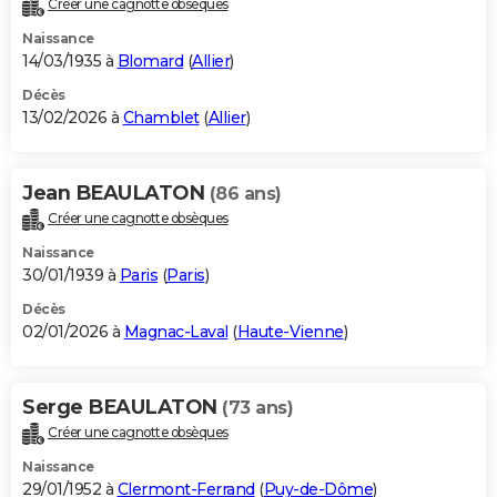
Créer une cagnotte obsèques
City break
Voyage de noces
Climat
Destinations
Voyage nature
Forum
+
PHOTO
Naissance
14/03/1935 à
Blomard
(
Allier
)
GUIDES D'ACHAT
Décès
13/02/2026 à
Chamblet
(
Allier
)
BONS PLANS
CARTE DE VOEUX
Jean BEAULATON
(86 ans)
Carte Bonne année
Carte Pâques
Carte de Noël
Carte Saint-Valentin
Carte d'anniversaire
DICTIONNAIRE
Créer une cagnotte obsèques
Biographies
Expressions
Dictionnaire
Citations
Proverbes
PROGRAMME TV
Naissance
30/01/1939 à
Paris
(
Paris
)
COPAINS D'AVANT
Décès
02/01/2026 à
Magnac-Laval
(
Haute-Vienne
)
Se connecter
Collèges
Universités
Service militaire
S'inscrire
Lycées
Primaires
Entreprises
Avis de recherche
AVIS DE DÉCÈS
FORUM
Serge BEAULATON
(73 ans)
Lifestyle
Sport
Television
Cinema
Bricolage
Culture
Auto
Voyage
Créer une cagnotte obsèques
Naissance
29/01/1952 à
Clermont-Ferrand
(
Puy-de-Dôme
)