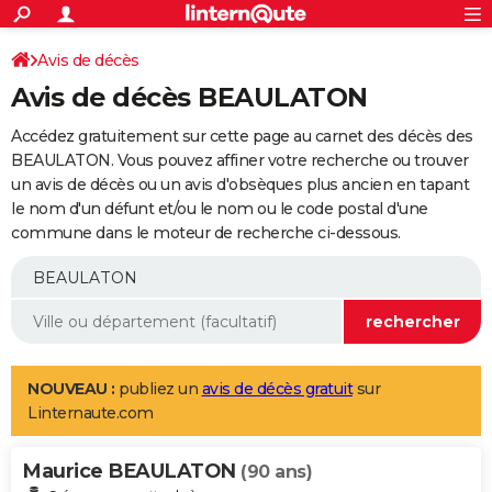
ACTUALITÉS
Connexion
S'inscrire
Avis de décès
Rechercher
Société
Education
Villes
Politique
Faits Divers
Monde
+
SPORT
Avis de décès BEAULATON
Football
Cyclisme
Forum
Coupe du monde 2026
Tennis
Rugby
CULTURE
Accédez gratuitement sur cette page au carnet des décès des
TNT
Cinéma
Musique
Programme TV
Streaming
Sorties cinéma
+
BEAULATON. Vous pouvez affiner votre recherche ou trouver
FINANCE
un avis de décès ou un avis d'obsèques plus ancien en tapant
Impôts
Immobilier
Banque
Crédit
Retraite
Epargne
Risques naturels par ville
Assurance
AUTO
le nom d'un défunt et/ou le nom ou le code postal d'une
commune dans le moteur de recherche ci-dessous.
Réserver un essai
Berlines
Forum auto
Essais
Citadines
SUV
+
HIGH-TECH
Meilleur smartphone
Ordinateurs
Guide high-tech
Mobiles
Internet
Jeux vidéo
+
BRICOLAGE
Aménagement intérieur
Cuisine
Jardinage
+
Forum
Extérieur
Salle de bains
Rangement
WEEK-END
Escapades
Expositions
Week-end nature
Guides de France
Patrimoine
Musées
+
LIFESTYLE
NOUVEAU :
publiez un
avis de décès gratuit
sur
Linternaute.com
Bien-être
Mode
+
Art de vivre
Loisirs
Modes de vie
SANTE
Maurice BEAULATON
Guide de la santé
Médicaments
+
Alimentation
Maladies
Sommeil
(90 ans)
VOYAGE