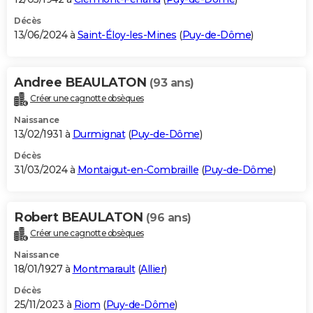
Décès
13/06/2024 à
Saint-Éloy-les-Mines
(
Puy-de-Dôme
)
Andree BEAULATON
(93 ans)
Créer une cagnotte obsèques
Naissance
13/02/1931 à
Durmignat
(
Puy-de-Dôme
)
Décès
31/03/2024 à
Montaigut-en-Combraille
(
Puy-de-Dôme
)
Robert BEAULATON
(96 ans)
Créer une cagnotte obsèques
Naissance
18/01/1927 à
Montmarault
(
Allier
)
Décès
25/11/2023 à
Riom
(
Puy-de-Dôme
)