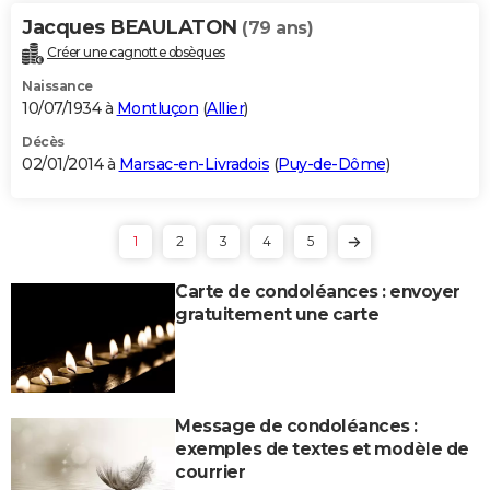
Jacques BEAULATON
(79 ans)
Créer une cagnotte obsèques
Naissance
10/07/1934 à
Montluçon
(
Allier
)
Décès
02/01/2014 à
Marsac-en-Livradois
(
Puy-de-Dôme
)
1
2
3
4
5
Carte de condoléances : envoyer
gratuitement une carte
Message de condoléances :
exemples de textes et modèle de
courrier