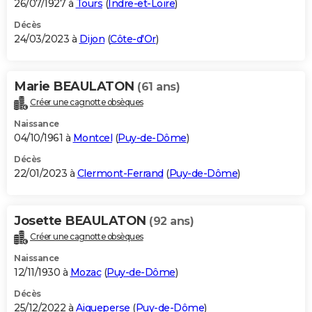
26/07/1927 à
Tours
(
Indre-et-Loire
)
Décès
24/03/2023 à
Dijon
(
Côte-d'Or
)
Marie BEAULATON
(61 ans)
Créer une cagnotte obsèques
Naissance
04/10/1961 à
Montcel
(
Puy-de-Dôme
)
Décès
22/01/2023 à
Clermont-Ferrand
(
Puy-de-Dôme
)
Josette BEAULATON
(92 ans)
Créer une cagnotte obsèques
Naissance
12/11/1930 à
Mozac
(
Puy-de-Dôme
)
Décès
25/12/2022 à
Aigueperse
(
Puy-de-Dôme
)