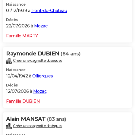
Naissance
City break
Voyage de noces
Climat
Destinations
Voyage nature
Forum
+
PHOTO
01/12/1939 à
Pont-du-Château
GUIDES D'ACHAT
Décès
22/07/2026 à
Mozac
BONS PLANS
Famille MARTY
CARTE DE VOEUX
Raymonde DUBIEN
(84 ans)
Carte Bonne année
Carte Pâques
Carte de Noël
Carte Saint-Valentin
Carte d'anniversaire
DICTIONNAIRE
Créer une cagnotte obsèques
Biographies
Expressions
Dictionnaire
Citations
Proverbes
PROGRAMME TV
Naissance
12/04/1942 à
Olliergues
COPAINS D'AVANT
Décès
12/07/2026 à
Mozac
Se connecter
Collèges
Universités
Service militaire
S'inscrire
Lycées
Primaires
Entreprises
Avis de recherche
AVIS DE DÉCÈS
Famille DUBIEN
FORUM
Lifestyle
Sport
Television
Cinema
Bricolage
Culture
Auto
Voyage
Alain MANSAT
(83 ans)
Créer une cagnotte obsèques