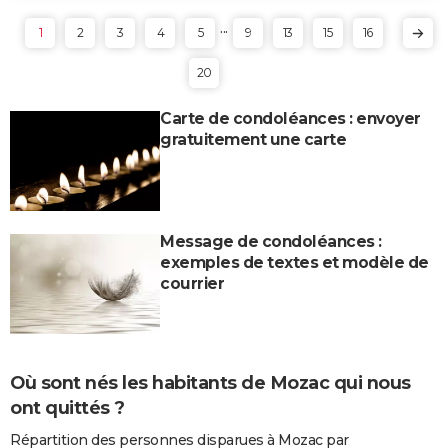
...
1
2
3
4
5
9
13
15
16
20
Carte de condoléances : envoyer
gratuitement une carte
Message de condoléances :
exemples de textes et modèle de
courrier
Où sont nés les habitants de Mozac qui nous
ont quittés ?
Répartition des personnes disparues à Mozac par