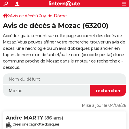
ACTUALITÉS
Connexion
S'inscrire
Avis de décès
Puy-de-Dôme
Rechercher
Société
Education
Villes
Politique
Faits Divers
Monde
+
SPORT
Avis de décès à Mozac (63200)
Football
Cyclisme
Forum
Coupe du monde 2026
Tennis
Rugby
CULTURE
Accédez gratuitement sur cette page au carnet des décès de
TNT
Cinéma
Musique
Programme TV
Streaming
Sorties cinéma
+
Mozac. Vous pouvez affiner votre recherche, trouver un avis de
FINANCE
décès, une nécrologie ou un avis d'obsèques plus ancien en
Impôts
Immobilier
Banque
Crédit
Retraite
Epargne
Risques naturels par ville
Assurance
AUTO
tapant le nom d'un défunt et/ou le nom (ou code postal) d'une
commune proche de Mozac dans le moteur de recherche ci-
Réserver un essai
Berlines
Forum auto
Essais
Citadines
SUV
+
HIGH-TECH
dessous.
Meilleur smartphone
Ordinateurs
Guide high-tech
Mobiles
Internet
Jeux vidéo
+
BRICOLAGE
Aménagement intérieur
Cuisine
Jardinage
+
Forum
Extérieur
Salle de bains
Rangement
WEEK-END
Escapades
Expositions
Week-end nature
Guides de France
Patrimoine
Musées
+
LIFESTYLE
Mise à jour le 04/08/26
Bien-être
Mode
+
Art de vivre
Loisirs
Modes de vie
SANTE
Andre MARTY
(86 ans)
Guide de la santé
Médicaments
+
Alimentation
Maladies
Sommeil
VOYAGE
Créer une cagnotte obsèques