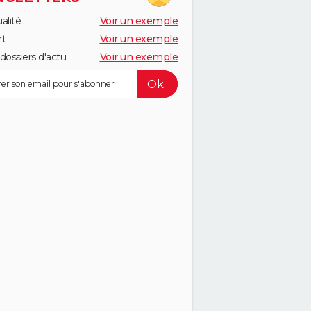
alité
Voir un exemple
rt
Voir un exemple
dossiers d'actu
Voir un exemple