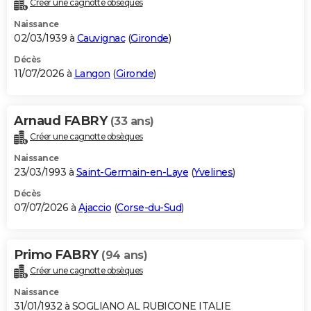
Créer une cagnotte obsèques
City break
Voyage de noces
Climat
Destinations
Voyage nature
Forum
+
PHOTO
Naissance
02/03/1939 à
Cauvignac
(
Gironde
)
GUIDES D'ACHAT
Décès
11/07/2026 à
Langon
(
Gironde
)
BONS PLANS
CARTE DE VOEUX
Arnaud FABRY
(33 ans)
Carte Bonne année
Carte Pâques
Carte de Noël
Carte Saint-Valentin
Carte d'anniversaire
DICTIONNAIRE
Créer une cagnotte obsèques
Biographies
Expressions
Dictionnaire
Citations
Proverbes
PROGRAMME TV
Naissance
23/03/1993 à
Saint-Germain-en-Laye
(
Yvelines
)
COPAINS D'AVANT
Décès
07/07/2026 à
Ajaccio
(
Corse-du-Sud
)
Se connecter
Collèges
Universités
Service militaire
S'inscrire
Lycées
Primaires
Entreprises
Avis de recherche
AVIS DE DÉCÈS
FORUM
Primo FABRY
(94 ans)
Lifestyle
Sport
Television
Cinema
Bricolage
Culture
Auto
Voyage
Créer une cagnotte obsèques
Naissance
31/01/1932 à SOGLIANO AL RUBICONE ITALIE