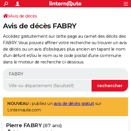
ACTUALITÉS
Connexion
S'inscrire
Avis de décès
Rechercher
Société
Education
Villes
Politique
Faits Divers
Monde
+
SPORT
Avis de décès FABRY
Football
Cyclisme
Forum
Coupe du monde 2026
Tennis
Rugby
CULTURE
Accédez gratuitement sur cette page au carnet des décès des
TNT
Cinéma
Musique
Programme TV
Streaming
Sorties cinéma
+
FABRY. Vous pouvez affiner votre recherche ou trouver un avis
FINANCE
de décès ou un avis d'obsèques plus ancien en tapant le nom
Impôts
Immobilier
Banque
Crédit
Retraite
Epargne
Risques naturels par ville
Assurance
AUTO
d'un défunt et/ou le nom ou le code postal d'une commune
dans le moteur de recherche ci-dessous.
Réserver un essai
Berlines
Forum auto
Essais
Citadines
SUV
+
HIGH-TECH
Meilleur smartphone
Ordinateurs
Guide high-tech
Mobiles
Internet
Jeux vidéo
+
BRICOLAGE
Aménagement intérieur
Cuisine
Jardinage
+
Forum
Extérieur
Salle de bains
Rangement
WEEK-END
Escapades
Expositions
Week-end nature
Guides de France
Patrimoine
Musées
+
LIFESTYLE
NOUVEAU :
publiez un
avis de décès gratuit
sur
Linternaute.com
Bien-être
Mode
+
Art de vivre
Loisirs
Modes de vie
SANTE
Pierre FABRY
Guide de la santé
Médicaments
+
Alimentation
Maladies
Sommeil
(87 ans)
VOYAGE