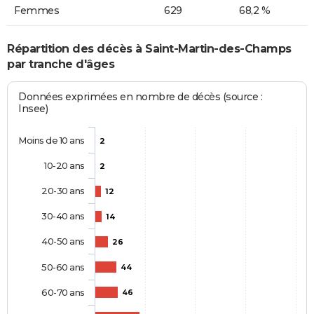
Femmes
629
68,2 %
Répartition des décès à Saint-Martin-des-Champs
par tranche d'âges
Données exprimées en nombre de décès (source :
Insee)
Moins de 10 ans
2
10-20 ans
2
20-30 ans
12
30-40 ans
14
40-50 ans
26
50-60 ans
44
60-70 ans
46