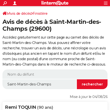
ACTUALITÉS
Connexion
S'inscrire
Avis de décès
Finistère
Rechercher
Société
Education
Villes
Politique
Faits Divers
Monde
+
SPORT
Avis de décès à Saint-Martin-des-
Football
Cyclisme
Forum
Coupe du monde 2026
Tennis
Rugby
CULTURE
Champs (29600)
TNT
Cinéma
Musique
Programme TV
Streaming
Sorties cinéma
+
FINANCE
Accédez gratuitement sur cette page au carnet des décès de
Saint-Martin-des-Champs. Vous pouvez affiner votre
Impôts
Immobilier
Banque
Crédit
Retraite
Epargne
Risques naturels par ville
Assurance
AUTO
recherche, trouver un avis de décès, une nécrologie ou un avis
d'obsèques plus ancien en tapant le nom d'un défunt et/ou le
Réserver un essai
Berlines
Forum auto
Essais
Citadines
SUV
+
HIGH-TECH
nom (ou code postal) d'une commune proche de Saint-
Martin-des-Champs dans le moteur de recherche ci-dessous.
Meilleur smartphone
Ordinateurs
Guide high-tech
Mobiles
Internet
Jeux vidéo
+
BRICOLAGE
Aménagement intérieur
Cuisine
Jardinage
+
Forum
Extérieur
Salle de bains
Rangement
WEEK-END
Escapades
Expositions
Week-end nature
Guides de France
Patrimoine
Musées
+
LIFESTYLE
Bien-être
Mode
+
Art de vivre
Loisirs
Modes de vie
SANTE
Mise à jour le 04/08/26
Guide de la santé
Médicaments
+
Alimentation
Maladies
Sommeil
VOYAGE
Remi TOQUIN
(90 ans)