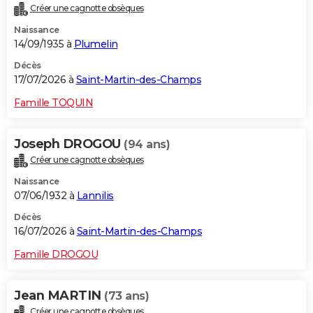
Créer une cagnotte obsèques
City break
Voyage de noces
Climat
Destinations
Voyage nature
Forum
+
PHOTO
Naissance
14/09/1935 à
Plumelin
GUIDES D'ACHAT
Décès
BONS PLANS
17/07/2026 à
Saint-Martin-des-Champs
CARTE DE VOEUX
Famille TOQUIN
Carte Bonne année
Carte Pâques
Carte de Noël
Carte Saint-Valentin
Carte d'anniversaire
DICTIONNAIRE
Joseph DROGOU
(94 ans)
Biographies
Expressions
Dictionnaire
Citations
Proverbes
PROGRAMME TV
Créer une cagnotte obsèques
Naissance
COPAINS D'AVANT
07/06/1932 à
Lannilis
Se connecter
Collèges
Universités
Service militaire
S'inscrire
Lycées
Primaires
Entreprises
Avis de recherche
AVIS DE DÉCÈS
Décès
16/07/2026 à
Saint-Martin-des-Champs
FORUM
Famille DROGOU
Lifestyle
Sport
Television
Cinema
Bricolage
Culture
Auto
Voyage
Jean MARTIN
(73 ans)
Créer une cagnotte obsèques