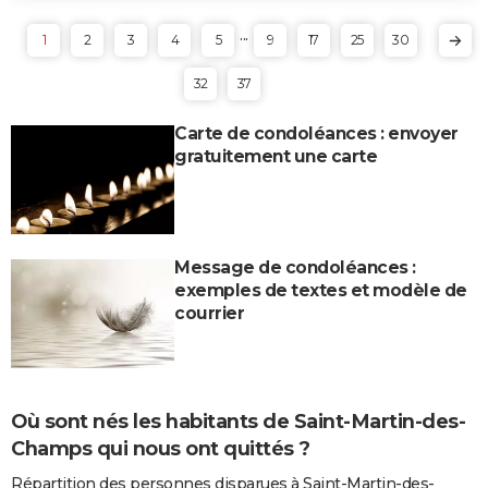
...
1
2
3
4
5
9
17
25
30
32
37
Carte de condoléances : envoyer
gratuitement une carte
Message de condoléances :
exemples de textes et modèle de
courrier
Où sont nés les habitants de Saint-Martin-des-
Champs qui nous ont quittés ?
Répartition des personnes disparues à Saint-Martin-des-