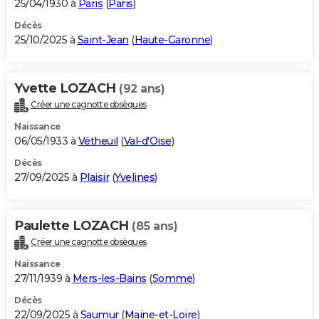
25/04/1930 à
Paris
(
Paris
)
Décès
25/10/2025 à
Saint-Jean
(
Haute-Garonne
)
Yvette LOZACH
(92 ans)
Créer une cagnotte obsèques
Naissance
06/05/1933 à
Vétheuil
(
Val-d'Oise
)
Décès
27/09/2025 à
Plaisir
(
Yvelines
)
Paulette LOZACH
(85 ans)
Créer une cagnotte obsèques
Naissance
27/11/1939 à
Mers-les-Bains
(
Somme
)
Décès
22/09/2025 à
Saumur
(
Maine-et-Loire
)