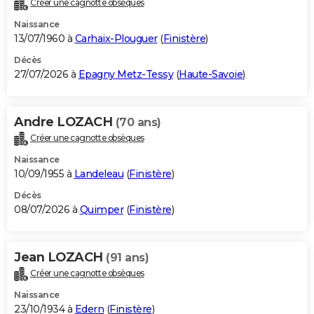
Créer une cagnotte obsèques
City break
Voyage de noces
Climat
Destinations
Voyage nature
Forum
+
PHOTO
Naissance
13/07/1960 à
Carhaix-Plouguer
(
Finistère
)
GUIDES D'ACHAT
Décès
27/07/2026 à
Epagny Metz-Tessy
(
Haute-Savoie
)
BONS PLANS
CARTE DE VOEUX
Andre LOZACH
(70 ans)
Carte Bonne année
Carte Pâques
Carte de Noël
Carte Saint-Valentin
Carte d'anniversaire
DICTIONNAIRE
Créer une cagnotte obsèques
Biographies
Expressions
Dictionnaire
Citations
Proverbes
PROGRAMME TV
Naissance
10/09/1955 à
Landeleau
(
Finistère
)
COPAINS D'AVANT
Décès
08/07/2026 à
Quimper
(
Finistère
)
Se connecter
Collèges
Universités
Service militaire
S'inscrire
Lycées
Primaires
Entreprises
Avis de recherche
AVIS DE DÉCÈS
FORUM
Jean LOZACH
(91 ans)
Lifestyle
Sport
Television
Cinema
Bricolage
Culture
Auto
Voyage
Créer une cagnotte obsèques
Naissance
23/10/1934 à
Edern
(
Finistère
)