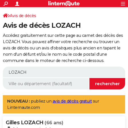
ACTUALITÉS
Connexion
S'inscrire
Avis de décès
Rechercher
Société
Education
Villes
Politique
Faits Divers
Monde
+
SPORT
Avis de décès LOZACH
Football
Cyclisme
Forum
Coupe du monde 2026
Tennis
Rugby
CULTURE
Accédez gratuitement sur cette page au carnet des décès des
TNT
Cinéma
Musique
Programme TV
Streaming
Sorties cinéma
+
LOZACH. Vous pouvez affiner votre recherche ou trouver un
FINANCE
avis de décès ou un avis d'obsèques plus ancien en tapant le
Impôts
Immobilier
Banque
Crédit
Retraite
Epargne
Risques naturels par ville
Assurance
AUTO
nom d'un défunt et/ou le nom ou le code postal d'une
commune dans le moteur de recherche ci-dessous.
Réserver un essai
Berlines
Forum auto
Essais
Citadines
SUV
+
HIGH-TECH
Meilleur smartphone
Ordinateurs
Guide high-tech
Mobiles
Internet
Jeux vidéo
+
BRICOLAGE
Aménagement intérieur
Cuisine
Jardinage
+
Forum
Extérieur
Salle de bains
Rangement
WEEK-END
Escapades
Expositions
Week-end nature
Guides de France
Patrimoine
Musées
+
LIFESTYLE
NOUVEAU :
publiez un
avis de décès gratuit
sur
Linternaute.com
Bien-être
Mode
+
Art de vivre
Loisirs
Modes de vie
SANTE
Gilles LOZACH
Guide de la santé
Médicaments
+
Alimentation
Maladies
Sommeil
(66 ans)
VOYAGE