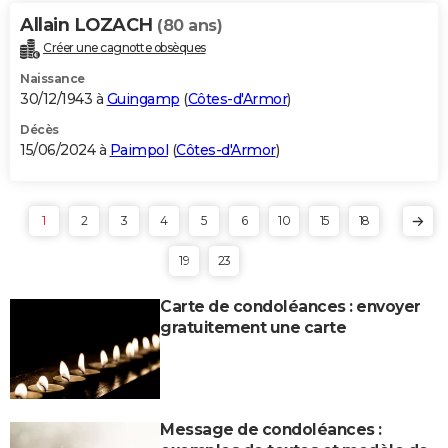
Allain LOZACH
(80 ans)
Créer une cagnotte obsèques
Naissance
30/12/1943 à
Guingamp
(
Côtes-d'Armor
)
Décès
15/06/2024 à
Paimpol
(
Côtes-d'Armor
)
1
2
3
4
5
6
10
15
18
19
23
Carte de condoléances : envoyer
gratuitement une carte
Message de condoléances :