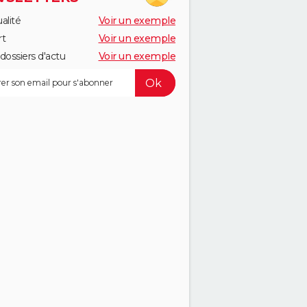
alité
Voir un exemple
rt
Voir un exemple
dossiers d'actu
Voir un exemple