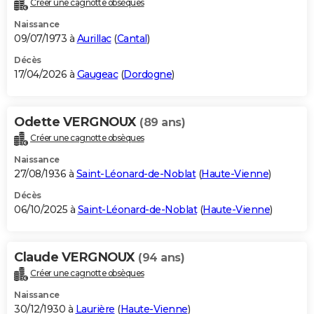
Créer une cagnotte obsèques
City break
Voyage de noces
Climat
Destinations
Voyage nature
Forum
+
PHOTO
Naissance
09/07/1973 à
Aurillac
(
Cantal
)
GUIDES D'ACHAT
Décès
17/04/2026 à
Gaugeac
(
Dordogne
)
BONS PLANS
CARTE DE VOEUX
Odette VERGNOUX
(89 ans)
Carte Bonne année
Carte Pâques
Carte de Noël
Carte Saint-Valentin
Carte d'anniversaire
DICTIONNAIRE
Créer une cagnotte obsèques
Biographies
Expressions
Dictionnaire
Citations
Proverbes
PROGRAMME TV
Naissance
27/08/1936 à
Saint-Léonard-de-Noblat
(
Haute-Vienne
)
COPAINS D'AVANT
Décès
06/10/2025 à
Saint-Léonard-de-Noblat
(
Haute-Vienne
)
Se connecter
Collèges
Universités
Service militaire
S'inscrire
Lycées
Primaires
Entreprises
Avis de recherche
AVIS DE DÉCÈS
FORUM
Claude VERGNOUX
(94 ans)
Lifestyle
Sport
Television
Cinema
Bricolage
Culture
Auto
Voyage
Créer une cagnotte obsèques
Naissance
30/12/1930 à
Laurière
(
Haute-Vienne
)