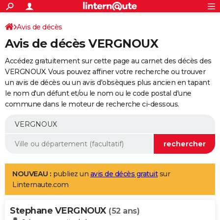
ACTUALITÉS
Connexion
S'inscrire
Avis de décès
Rechercher
Société
Education
Villes
Politique
Faits Divers
Monde
+
SPORT
Avis de décès VERGNOUX
Football
Cyclisme
Forum
Coupe du monde 2026
Tennis
Rugby
CULTURE
Accédez gratuitement sur cette page au carnet des décès des
TNT
Cinéma
Musique
Programme TV
Streaming
Sorties cinéma
+
VERGNOUX. Vous pouvez affiner votre recherche ou trouver
FINANCE
un avis de décès ou un avis d'obsèques plus ancien en tapant
Impôts
Immobilier
Banque
Crédit
Retraite
Epargne
Risques naturels par ville
Assurance
AUTO
le nom d'un défunt et/ou le nom ou le code postal d'une
commune dans le moteur de recherche ci-dessous.
Réserver un essai
Berlines
Forum auto
Essais
Citadines
SUV
+
HIGH-TECH
Meilleur smartphone
Ordinateurs
Guide high-tech
Mobiles
Internet
Jeux vidéo
+
BRICOLAGE
Aménagement intérieur
Cuisine
Jardinage
+
Forum
Extérieur
Salle de bains
Rangement
WEEK-END
Escapades
Expositions
Week-end nature
Guides de France
Patrimoine
Musées
+
LIFESTYLE
NOUVEAU :
publiez un
avis de décès gratuit
sur
Linternaute.com
Bien-être
Mode
+
Art de vivre
Loisirs
Modes de vie
SANTE
Stephane VERGNOUX
Guide de la santé
Médicaments
+
Alimentation
Maladies
Sommeil
(52 ans)
VOYAGE