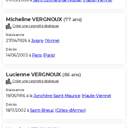
07/03/2006 à
Saint-Léonard-de-Noblat
(
Haute-Vienne
)
Micheline VERGNOUX
(77 ans)
Créer une cagnotte obsèques
Naissance
27/04/1926 à
Joigny
(
Yonne
)
Décès
14/06/2003 à
Paris
(
Paris
)
Lucienne VERGNOUX
(86 ans)
Créer une cagnotte obsèques
Naissance
19/05/1916 à la
Jonchère-Saint-Maurice
(
Haute-Vienne
)
Décès
18/11/2002 à
Saint-Brieuc
(
Côtes-d'Armor
)