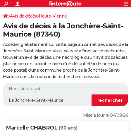
ACTUALITÉS
Connexion
S'inscrire
Avis de décès
Haute-Vienne
Rechercher
Société
Education
Villes
Politique
Faits Divers
Monde
+
SPORT
Avis de décès à la Jonchère-Saint-
Football
Cyclisme
Forum
Coupe du monde 2026
Tennis
Rugby
CULTURE
Maurice (87340)
TNT
Cinéma
Musique
Programme TV
Streaming
Sorties cinéma
+
FINANCE
Accédez gratuitement sur cette page au carnet des décès de la
Jonchère-Saint-Maurice. Vous pouvez affiner votre recherche,
Impôts
Immobilier
Banque
Crédit
Retraite
Epargne
Risques naturels par ville
Assurance
AUTO
trouver un avis de décès, une nécrologie ou un avis d'obsèques
plus ancien en tapant le nom d'un défunt et/ou le nom (ou
Réserver un essai
Berlines
Forum auto
Essais
Citadines
SUV
+
HIGH-TECH
code postal) d'une commune proche de la Jonchère-Saint-
Maurice dans le moteur de recherche ci-dessous.
Meilleur smartphone
Ordinateurs
Guide high-tech
Mobiles
Internet
Jeux vidéo
+
BRICOLAGE
Aménagement intérieur
Cuisine
Jardinage
+
Forum
Extérieur
Salle de bains
Rangement
WEEK-END
Escapades
Expositions
Week-end nature
Guides de France
Patrimoine
Musées
+
LIFESTYLE
Bien-être
Mode
+
Art de vivre
Loisirs
Modes de vie
SANTE
Mise à jour le 04/08/26
Guide de la santé
Médicaments
+
Alimentation
Maladies
Sommeil
VOYAGE
Marcelle CHABROL
(90 ans)