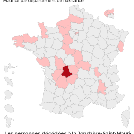
Maurice par département de naissance.
Les personnes décédées à la Jonchère-Saint-Maurice