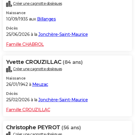
Créer une cagnotte obsèques
City break
Voyage de noces
Climat
Destinations
Voyage nature
Forum
+
PHOTO
Naissance
10/09/1935 aux
Billanges
GUIDES D'ACHAT
Décès
BONS PLANS
25/06/2026 à la
Jonchère-Saint-Maurice
CARTE DE VOEUX
Famille CHABROL
Carte Bonne année
Carte Pâques
Carte de Noël
Carte Saint-Valentin
Carte d'anniversaire
DICTIONNAIRE
Yvette CROUZILLAC
(84 ans)
Biographies
Expressions
Dictionnaire
Citations
Proverbes
PROGRAMME TV
Créer une cagnotte obsèques
Naissance
COPAINS D'AVANT
26/01/1942 à
Meuzac
Se connecter
Collèges
Universités
Service militaire
S'inscrire
Lycées
Primaires
Entreprises
Avis de recherche
AVIS DE DÉCÈS
Décès
25/02/2026 à la
Jonchère-Saint-Maurice
FORUM
Famille CROUZILLAC
Lifestyle
Sport
Television
Cinema
Bricolage
Culture
Auto
Voyage
Christophe PEYROT
(56 ans)
Créer une cagnotte obsèques