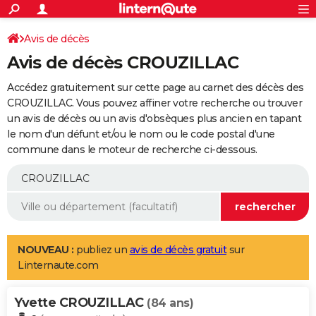
ACTUALITÉS
Connexion
S'inscrire
Avis de décès
Rechercher
Société
Education
Villes
Politique
Faits Divers
Monde
+
SPORT
Avis de décès CROUZILLAC
Football
Cyclisme
Forum
Coupe du monde 2026
Tennis
Rugby
CULTURE
Accédez gratuitement sur cette page au carnet des décès des
TNT
Cinéma
Musique
Programme TV
Streaming
Sorties cinéma
+
CROUZILLAC. Vous pouvez affiner votre recherche ou trouver
FINANCE
un avis de décès ou un avis d'obsèques plus ancien en tapant
Impôts
Immobilier
Banque
Crédit
Retraite
Epargne
Risques naturels par ville
Assurance
AUTO
le nom d'un défunt et/ou le nom ou le code postal d'une
commune dans le moteur de recherche ci-dessous.
Réserver un essai
Berlines
Forum auto
Essais
Citadines
SUV
+
HIGH-TECH
Meilleur smartphone
Ordinateurs
Guide high-tech
Mobiles
Internet
Jeux vidéo
+
BRICOLAGE
Aménagement intérieur
Cuisine
Jardinage
+
Forum
Extérieur
Salle de bains
Rangement
WEEK-END
Escapades
Expositions
Week-end nature
Guides de France
Patrimoine
Musées
+
LIFESTYLE
NOUVEAU :
publiez un
avis de décès gratuit
sur
Linternaute.com
Bien-être
Mode
+
Art de vivre
Loisirs
Modes de vie
SANTE
Yvette CROUZILLAC
Guide de la santé
Médicaments
+
Alimentation
Maladies
Sommeil
(84 ans)
VOYAGE