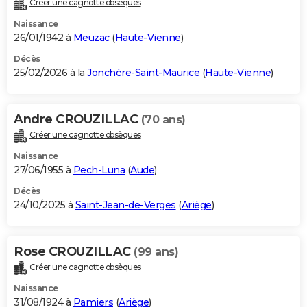
Créer une cagnotte obsèques
City break
Voyage de noces
Climat
Destinations
Voyage nature
Forum
+
PHOTO
Naissance
26/01/1942 à
Meuzac
(
Haute-Vienne
)
GUIDES D'ACHAT
Décès
25/02/2026 à la
Jonchère-Saint-Maurice
(
Haute-Vienne
)
BONS PLANS
CARTE DE VOEUX
Andre CROUZILLAC
(70 ans)
Carte Bonne année
Carte Pâques
Carte de Noël
Carte Saint-Valentin
Carte d'anniversaire
DICTIONNAIRE
Créer une cagnotte obsèques
Biographies
Expressions
Dictionnaire
Citations
Proverbes
PROGRAMME TV
Naissance
27/06/1955 à
Pech-Luna
(
Aude
)
COPAINS D'AVANT
Décès
24/10/2025 à
Saint-Jean-de-Verges
(
Ariège
)
Se connecter
Collèges
Universités
Service militaire
S'inscrire
Lycées
Primaires
Entreprises
Avis de recherche
AVIS DE DÉCÈS
FORUM
Rose CROUZILLAC
(99 ans)
Lifestyle
Sport
Television
Cinema
Bricolage
Culture
Auto
Voyage
Créer une cagnotte obsèques
Naissance
31/08/1924 à
Pamiers
(
Ariège
)