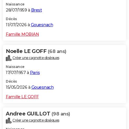
Naissance
City break
Voyage de noces
Climat
Destinations
Voyage nature
Forum
+
PHOTO
28/07/1959 à
Brest
GUIDES D'ACHAT
Décès
11/07/2026 à
Gouesnach
BONS PLANS
Famille MOBIAN
CARTE DE VOEUX
Noelle LE GOFF
(68 ans)
Carte Bonne année
Carte Pâques
Carte de Noël
Carte Saint-Valentin
Carte d'anniversaire
DICTIONNAIRE
Créer une cagnotte obsèques
Biographies
Expressions
Dictionnaire
Citations
Proverbes
PROGRAMME TV
Naissance
17/07/1957 à
Paris
COPAINS D'AVANT
Décès
15/05/2026 à
Gouesnach
Se connecter
Collèges
Universités
Service militaire
S'inscrire
Lycées
Primaires
Entreprises
Avis de recherche
AVIS DE DÉCÈS
Famille LE GOFF
FORUM
Lifestyle
Sport
Television
Cinema
Bricolage
Culture
Auto
Voyage
Andree GUILLOT
(98 ans)
Créer une cagnotte obsèques