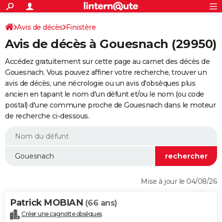
ACTUALITÉS
Connexion
S'inscrire
Avis de décès
Finistère
Rechercher
Société
Education
Villes
Politique
Faits Divers
Monde
+
SPORT
Avis de décès à Gouesnach (29950)
Football
Cyclisme
Forum
Coupe du monde 2026
Tennis
Rugby
CULTURE
Accédez gratuitement sur cette page au carnet des décès de
TNT
Cinéma
Musique
Programme TV
Streaming
Sorties cinéma
+
Gouesnach. Vous pouvez affiner votre recherche, trouver un
FINANCE
avis de décès, une nécrologie ou un avis d'obsèques plus
Impôts
Immobilier
Banque
Crédit
Retraite
Epargne
Risques naturels par ville
Assurance
AUTO
ancien en tapant le nom d'un défunt et/ou le nom (ou code
postal) d'une commune proche de Gouesnach dans le moteur
Réserver un essai
Berlines
Forum auto
Essais
Citadines
SUV
+
HIGH-TECH
de recherche ci-dessous.
Meilleur smartphone
Ordinateurs
Guide high-tech
Mobiles
Internet
Jeux vidéo
+
BRICOLAGE
Aménagement intérieur
Cuisine
Jardinage
+
Forum
Extérieur
Salle de bains
Rangement
WEEK-END
Escapades
Expositions
Week-end nature
Guides de France
Patrimoine
Musées
+
LIFESTYLE
Mise à jour le 04/08/26
Bien-être
Mode
+
Art de vivre
Loisirs
Modes de vie
SANTE
Patrick MOBIAN
(66 ans)
Guide de la santé
Médicaments
+
Alimentation
Maladies
Sommeil
VOYAGE
Créer une cagnotte obsèques