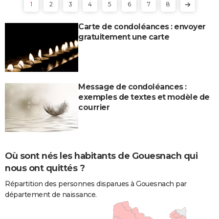
1
2
3
4
5
6
7
8
Carte de condoléances : envoyer
gratuitement une carte
Message de condoléances :
exemples de textes et modèle de
courrier
Où sont nés les habitants de Gouesnach qui
nous ont quittés ?
Répartition des personnes disparues à Gouesnach par
département de naissance.