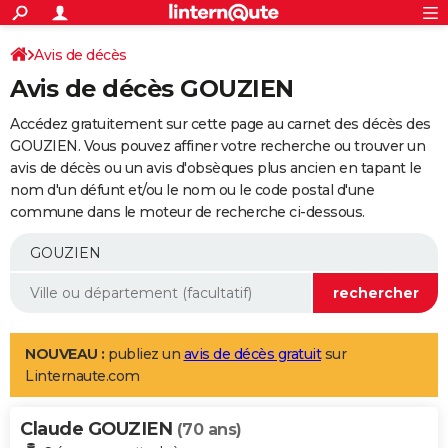
ACTUALITÉS
Connexion
S'inscrire
Avis de décès
Rechercher
Société
Education
Villes
Politique
Faits Divers
Monde
+
SPORT
Avis de décès GOUZIEN
Football
Cyclisme
Forum
Coupe du monde 2026
Tennis
Rugby
CULTURE
Accédez gratuitement sur cette page au carnet des décès des
TNT
Cinéma
Musique
Programme TV
Streaming
Sorties cinéma
+
GOUZIEN. Vous pouvez affiner votre recherche ou trouver un
FINANCE
avis de décès ou un avis d'obsèques plus ancien en tapant le
Impôts
Immobilier
Banque
Crédit
Retraite
Epargne
Risques naturels par ville
Assurance
AUTO
nom d'un défunt et/ou le nom ou le code postal d'une
commune dans le moteur de recherche ci-dessous.
Réserver un essai
Berlines
Forum auto
Essais
Citadines
SUV
+
HIGH-TECH
Meilleur smartphone
Ordinateurs
Guide high-tech
Mobiles
Internet
Jeux vidéo
+
BRICOLAGE
Aménagement intérieur
Cuisine
Jardinage
+
Forum
Extérieur
Salle de bains
Rangement
WEEK-END
Escapades
Expositions
Week-end nature
Guides de France
Patrimoine
Musées
+
LIFESTYLE
NOUVEAU :
publiez un
avis de décès gratuit
sur
Linternaute.com
Bien-être
Mode
+
Art de vivre
Loisirs
Modes de vie
SANTE
Claude GOUZIEN
Guide de la santé
Médicaments
+
Alimentation
Maladies
Sommeil
(70 ans)
VOYAGE