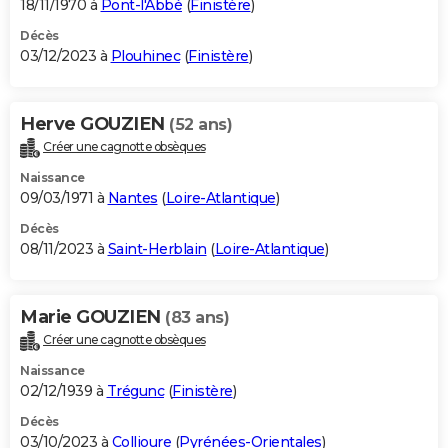
18/11/1970 à
Pont-l'Abbé
(
Finistère
)
Décès
03/12/2023 à
Plouhinec
(
Finistère
)
Herve GOUZIEN
(52 ans)
Créer une cagnotte obsèques
Naissance
09/03/1971 à
Nantes
(
Loire-Atlantique
)
Décès
08/11/2023 à
Saint-Herblain
(
Loire-Atlantique
)
Marie GOUZIEN
(83 ans)
Créer une cagnotte obsèques
Naissance
02/12/1939 à
Trégunc
(
Finistère
)
Décès
03/10/2023 à
Collioure
(
Pyrénées-Orientales
)