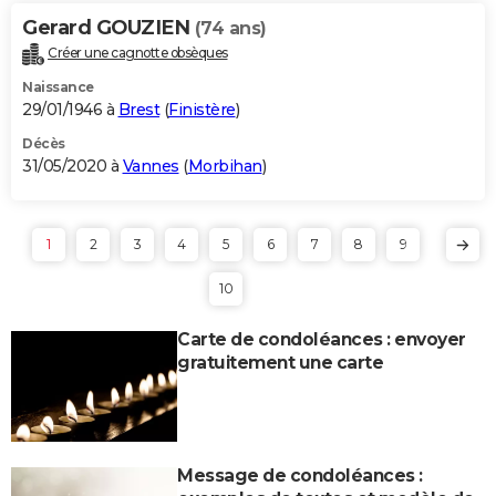
Gerard GOUZIEN
(74 ans)
Créer une cagnotte obsèques
Naissance
29/01/1946 à
Brest
(
Finistère
)
Décès
31/05/2020 à
Vannes
(
Morbihan
)
1
2
3
4
5
6
7
8
9
10
Carte de condoléances : envoyer
gratuitement une carte
Message de condoléances :