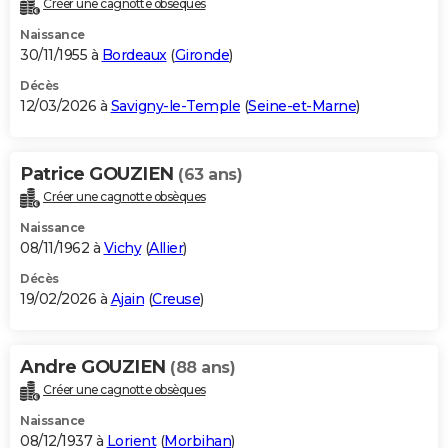
Créer une cagnotte obsèques
City break
Voyage de noces
Climat
Destinations
Voyage nature
Forum
+
PHOTO
Naissance
30/11/1955 à
Bordeaux
(
Gironde
)
GUIDES D'ACHAT
Décès
12/03/2026 à
Savigny-le-Temple
(
Seine-et-Marne
)
BONS PLANS
CARTE DE VOEUX
Patrice GOUZIEN
(63 ans)
Carte Bonne année
Carte Pâques
Carte de Noël
Carte Saint-Valentin
Carte d'anniversaire
DICTIONNAIRE
Créer une cagnotte obsèques
Biographies
Expressions
Dictionnaire
Citations
Proverbes
PROGRAMME TV
Naissance
08/11/1962 à
Vichy
(
Allier
)
COPAINS D'AVANT
Décès
19/02/2026 à
Ajain
(
Creuse
)
Se connecter
Collèges
Universités
Service militaire
S'inscrire
Lycées
Primaires
Entreprises
Avis de recherche
AVIS DE DÉCÈS
FORUM
Andre GOUZIEN
(88 ans)
Lifestyle
Sport
Television
Cinema
Bricolage
Culture
Auto
Voyage
Créer une cagnotte obsèques
Naissance
08/12/1937 à
Lorient
(
Morbihan
)