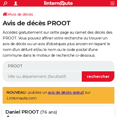
ACTUALITÉS
Connexion
S'inscrire
Avis de décès
Rechercher
Société
Education
Villes
Politique
Faits Divers
Monde
+
SPORT
Avis de décès PROOT
Football
Cyclisme
Forum
Coupe du monde 2026
Tennis
Rugby
CULTURE
Accédez gratuitement sur cette page au carnet des décès des
TNT
Cinéma
Musique
Programme TV
Streaming
Sorties cinéma
+
PROOT. Vous pouvez affiner votre recherche ou trouver un
FINANCE
avis de décès ou un avis d'obsèques plus ancien en tapant le
Impôts
Immobilier
Banque
Crédit
Retraite
Epargne
Risques naturels par ville
Assurance
AUTO
nom d'un défunt et/ou le nom ou le code postal d'une
commune dans le moteur de recherche ci-dessous.
Réserver un essai
Berlines
Forum auto
Essais
Citadines
SUV
+
HIGH-TECH
Meilleur smartphone
Ordinateurs
Guide high-tech
Mobiles
Internet
Jeux vidéo
+
BRICOLAGE
Aménagement intérieur
Cuisine
Jardinage
+
Forum
Extérieur
Salle de bains
Rangement
WEEK-END
Escapades
Expositions
Week-end nature
Guides de France
Patrimoine
Musées
+
LIFESTYLE
NOUVEAU :
publiez un
avis de décès gratuit
sur
Linternaute.com
Bien-être
Mode
+
Art de vivre
Loisirs
Modes de vie
SANTE
Daniel PROOT
Guide de la santé
Médicaments
+
Alimentation
Maladies
Sommeil
(76 ans)
VOYAGE