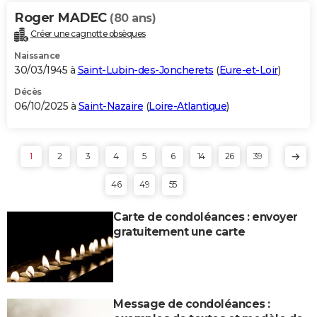
Roger MADEC
(80 ans)
Créer une cagnotte obsèques
Naissance
30/03/1945 à
Saint-Lubin-des-Joncherets
(
Eure-et-Loir
)
Décès
06/10/2025 à
Saint-Nazaire
(
Loire-Atlantique
)
1
2
3
4
5
6
14
26
39
46
49
55
Carte de condoléances : envoyer
gratuitement une carte
Message de condoléances :