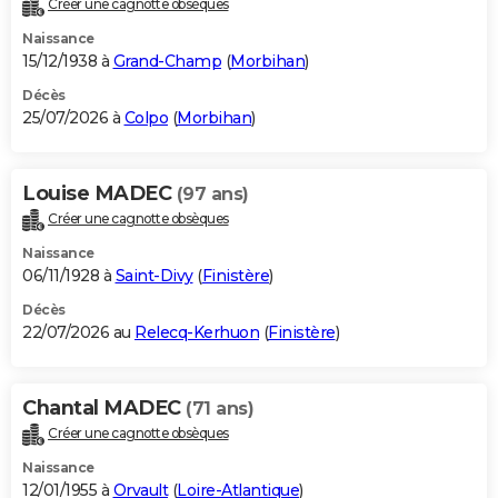
Créer une cagnotte obsèques
City break
Voyage de noces
Climat
Destinations
Voyage nature
Forum
+
PHOTO
Naissance
15/12/1938 à
Grand-Champ
(
Morbihan
)
GUIDES D'ACHAT
Décès
25/07/2026 à
Colpo
(
Morbihan
)
BONS PLANS
CARTE DE VOEUX
Louise MADEC
(97 ans)
Carte Bonne année
Carte Pâques
Carte de Noël
Carte Saint-Valentin
Carte d'anniversaire
DICTIONNAIRE
Créer une cagnotte obsèques
Biographies
Expressions
Dictionnaire
Citations
Proverbes
PROGRAMME TV
Naissance
06/11/1928 à
Saint-Divy
(
Finistère
)
COPAINS D'AVANT
Décès
22/07/2026 au
Relecq-Kerhuon
(
Finistère
)
Se connecter
Collèges
Universités
Service militaire
S'inscrire
Lycées
Primaires
Entreprises
Avis de recherche
AVIS DE DÉCÈS
FORUM
Chantal MADEC
(71 ans)
Lifestyle
Sport
Television
Cinema
Bricolage
Culture
Auto
Voyage
Créer une cagnotte obsèques
Naissance
12/01/1955 à
Orvault
(
Loire-Atlantique
)