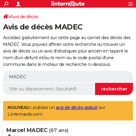
ACTUALITÉS
Connexion
S'inscrire
Avis de décès
Rechercher
Société
Education
Villes
Politique
Faits Divers
Monde
+
SPORT
Avis de décès MADEC
Football
Cyclisme
Forum
Coupe du monde 2026
Tennis
Rugby
CULTURE
Accédez gratuitement sur cette page au carnet des décès des
TNT
Cinéma
Musique
Programme TV
Streaming
Sorties cinéma
+
MADEC. Vous pouvez affiner votre recherche ou trouver un
FINANCE
avis de décès ou un avis d'obsèques plus ancien en tapant le
Impôts
Immobilier
Banque
Crédit
Retraite
Epargne
Risques naturels par ville
Assurance
AUTO
nom d'un défunt et/ou le nom ou le code postal d'une
commune dans le moteur de recherche ci-dessous.
Réserver un essai
Berlines
Forum auto
Essais
Citadines
SUV
+
HIGH-TECH
Meilleur smartphone
Ordinateurs
Guide high-tech
Mobiles
Internet
Jeux vidéo
+
BRICOLAGE
Aménagement intérieur
Cuisine
Jardinage
+
Forum
Extérieur
Salle de bains
Rangement
WEEK-END
Escapades
Expositions
Week-end nature
Guides de France
Patrimoine
Musées
+
LIFESTYLE
NOUVEAU :
publiez un
avis de décès gratuit
sur
Linternaute.com
Bien-être
Mode
+
Art de vivre
Loisirs
Modes de vie
SANTE
Marcel MADEC
Guide de la santé
Médicaments
+
Alimentation
Maladies
Sommeil
(87 ans)
VOYAGE